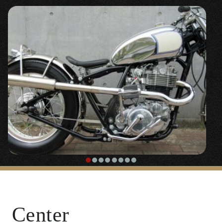
「
18インチＨ型アルミリム
」
〇レーサーからチョッパーまで外装のとどめとして使
用することの多い高級感あるＨ断面のアルミリム。リ
ム内側をホワイトにペイント。
「
スターバースト ハブキャップ
」
◯ホイールハブは内側をブラックペイント、ハブ耳部
分はドリルド加工＋バフポリッシュ。
【
LOADSTAR4.00-18タイヤ
】
Center
◯定番のスイカパターン、高さのあるビンテージスタ