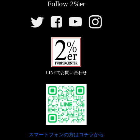
Follow 2%er
『
ロックデコンプレバー
』
『
ICウインカーリレー
』
たようなデザインをハンドメイドで制作しました。
SNS
〇よりハンドル周りをシンプルにするエンジン直づけ
リ
〇LEDウインカーにも難なく使える1～150ワット対応
【
テールランプ
】
のデコンプレバー。（車両のものは旧型）
ン
のワイドレンジウインカーリレー。純正リレーにリプ
ク
ロとしても使用できます。
「
ミニクロッカーテール
」
【
フロントウインカー
】
『
カスタムイグニッションスイッチ ウェルド
◯名車、クロッカーのテールランプをダウンサイジン
「
スモールラバーウインカー/スモークレン
グしたデザインのテールランプでアルミ鋳物ボディー
オンキット
』
LINEでお問い合わせ
のクラシカルなルックスが特徴です。
ズ
」
〇もともとはトップブリッジについているメインキー
は乗車しながらでも操作しやすいシート左下に溶接取
【
リアウインカー
】
【
スピードメーター
】
り付け。
「
スモールラバーウインカー/スモークレン
「
インサイドメーターキット
」
【
キックペダル
】
ズ
」
スマートフォンの方はコチラから
◯スタイルを崩さず目立ちませんが、乗車中の視認性