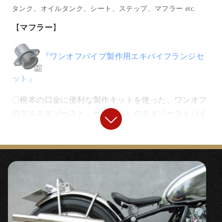
イルタイヤです。
タンク、オイルタンク、シート、ステップ、マフラー etc.
【
マフラー
】
【
フロントフェンダー
】
『ワンオフパイプ製作用エキパイフランジセ
『
プレーンアルミフェンダー フロント用
』
ット』
◯クラシカルなディープタイプのフェンダーですが、
〇根本の口金に便利な製作キットを使った、ワンオフ
サイドのショルダー部分が浅いステンレス材で制作。
のフルエキゾースト。サイド出しのエキゾーストパイ
取り付けステーもすべてステンレス材をハンドメイド
プにすこし細身のキャプトンタイプマフラーを組み合
でワンオフ制作、バフポリッシュで制作しました。
わせました。
【
ヘッドライト
】
【
ステップ
】
「
ルーカスタイプヘッドライトケース
」
『ミッドハイステップキット/クローム』
◯クラシカルで丸みのあるライトレンズを組み合わ