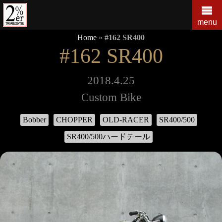
コ
ン
menu
テ
Home
»
#162 SR400
ン
#162 SR400
ツ
の
を
2018.4.25
ス
Custom Bike
キ
ッ
Bobber
CHOPPER
OLD-RACER
SR400/500
プ
す
SR400/500ハードテール
る