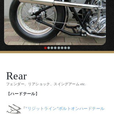
〇カッコいい乗車姿勢、極端に疲れにくくなるポジシ
せ。 取り付けステーはステンレスパイプを手曲げで制
ョンの2％ERのカスタムに欠かせないステップキット
作したものです。（
制作中のムービーはこちら
）
です。
【
ハンドル/ハンドル周り
】
【
キャブレター
】
◯スムージング x バフ仕上げしたトップブリッジとの
組み合わせで高級感のあるハンドルまわりです。
『
FCRキャブレター
』
『ナロードラッグバーハンドル』
〇遅いSRの走りが激変します。鋭く伸びやかな加速で
始動性も良好、高性能キャブレターです。
Rear
〇クランプ部分を短く設定したナローなフラットハン
ドル。
『
FCR39φ用 マニホールドキット
』
フェンダー、リアショック、スイングアーム etc.
【
ハードテール
】
「
フランダースレプリカライザー/ショーティ
〇FCRキャブレターをSR400/500にガッチリ固定する
専用アダプターです。
『
”リジットライン”ボルトオンハードテール
ー
」