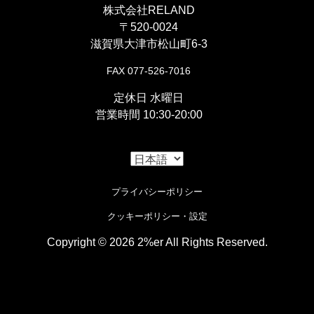
「
バイシクルキックペダル/ブラック
」
株式会社RELAND
は良好なスピードメーターキットです。
『
ウェルドタブ 4.5mm Sサイズ
』
〒520-0024
◯面積が増えラクにキック操作ができるクラシカルな
滋賀県大津市松山町6-3
キックペダルです。
〇ハードテールに溶接取り付け。ウインカーベースと
FAX 077-526-7016
して使用です。
定休日 水曜日
【
ガソリンタンク取り付け
】
営業時間 10:30-20:00
【
駆動系
】
『
トライアンフタンク（製作用素材）
』
『
リアスプロケット 428-56
』
◯ガソリンタンクはトライアンフ、ボンネビル用を加
プライバシーポリシー
工取り付け。クロームメッキと2色ペイントの塗りわ
〇スチール製で耐久性の高いスプロケット。
クッキーポリシー・設定
けです。
Copyright © 2026 2%er All Rights Reserved.
『
溶接用ナット非貫通 M8
』
i
Cookieの使用について
〇ガソリンタンク本体に穴をあけて差し込み溶接。非
この設定はページ下部のクッキー設定で変更する事ができま