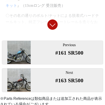
キット
』（13cmロング 受注販売）
◯雰囲気バツグンのフランダースレプリカライザーで
『
アルミファンネル/ファンネルネットセッ
低めにマウント。
〇その名の通りのボルト/ナットによる脱着式ハードテ
ト
』
ールキット。純正フレームのシートレールを造りなお
『
アマルタイプスロットル
』
〇プラスチックの赤ファンネルからアルミに変更、ス
してリジットライン化します。車検時やスタイル変更
テンレス製のゴミよけネットのセットです。
時にスイングアーム/リアショック仕様に戻すことがで
投
きます。
「
スロットルワイヤー1000ミリ
」
Previous
稿
【
シート
】
#161 SR500
ナ
【
リアホイール
】
◯シートはシンプルな本皮のソロサドルシートをワン
ビ
「
ブレーキワイヤー100ミリロング
」
オフ制作。内部のウレタンやシートの向き、シートス
ゲ
「
18インチＨ型アルミリム
」
プリングの角度などを細かく調整し、いちばんラクに
ー
Next
乗ってもらえる取り付け位置に設定しました。
シ
#163 SR500
「
クラッチワイヤー100ミリロング
」
ョ
「
リアドラム スターバーストカバー
」
ン
『
溶接用ナット非貫通 M8
』
〇シンプルなスロットルに各ロングケーブルを使用し
※Parts Referenceは類似商品または追加工された商品が表示
ています。
◯リアホイールもフロントと同様の仕上げです。ホイ
されている場合がございます。
〇シートスプリングの受けとしてフレーム側に使用。