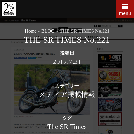
コ
ン
menu
テ
ン
Home
»
BLOG
»
THE SR TIMES No.221
ツ
THE SR TIMES No.221
の
を
投稿日
ス
キ
2017.7.21
ッ
プ
す
カテゴリー
る
メディア掲載情報
タグ
The SR Times