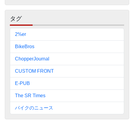
ー
タグ
2%er
BikeBros
ChopperJournal
CUSTOM FRONT
E-PUB
The SR Times
バイクのニュース
ペ