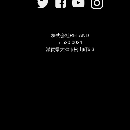
リ
ン
ク
株式会社RELAND
〒520-0024
滋賀県大津市松山町6-3
i
Cookieの使用について
この設定はページ下部のクッキー設定で変更する事ができます