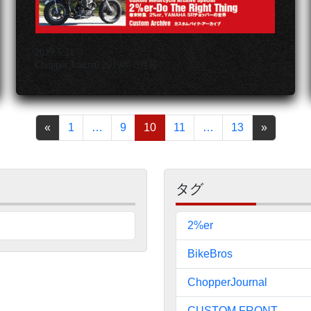
2019.5.21
Chopper Journal 2019年 5月号
ペ
«
1
…
9
10
11
…
13
»
ー
ジ
タグ
送
り
2%er
BikeBros
ChopperJournal
CUSTOM FRONT