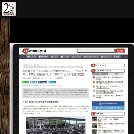
コ
ン
テ
ン
ツ
の
を
ス
キ
ッ
プ
す
る