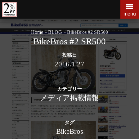
コ
ン
menu
テ
ン
Home
»
BLOG
»
BikeBros #2 SR500
ツ
BikeBros #2 SR500
の
を
投稿日
ス
キ
2016.1.27
ッ
プ
す
カテゴリー
る
メディア掲載情報
タグ
BikeBros