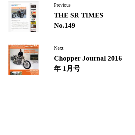
Previous
ー
THE SR TIMES
ジ
No.149
リ
ン
ク
Next
Chopper Journal 2016
年 1月号