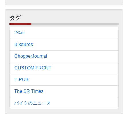
ー
タグ
2%er
BikeBros
ChopperJournal
CUSTOM FRONT
E-PUB
The SR Times
バイクのニュース
ペ