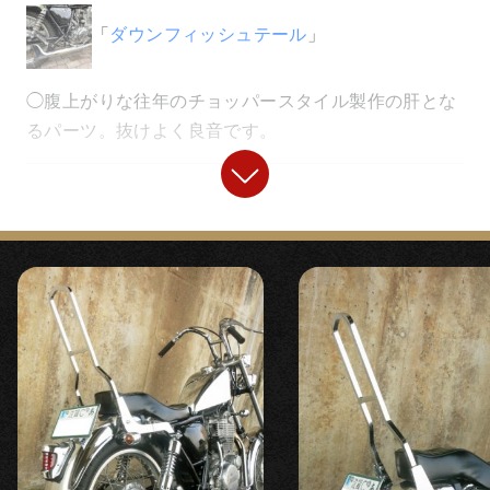
「
ダウンフィッシュテール
」
『スペシャルロングブレーキケーブル400mm
◯腹上がりな往年のチョッパースタイル製作の肝とな
ロング』
るパーツ。抜けよく良音です。
「
クラッチワイヤー300mmロング
」
【
シート
】
「
オールドスクールバケットダブルシート
」
【
スイッチ
】
◯チョッパーらしい段つきシルエットが加速時に体を
『ミニウインカースイッチ カプラーオンキッ
ホールド、ムダな力がかからずラクです。内部ウレタ
ト （‘85～00）』
ンのクッション性にもこだわり、２％ＥＲのシートの
中で最もロングツーリング向けのシートです。
〇カプラーオンでカンタン取り付けのミニウインカー
スイッチ
【
サイドカバー
】