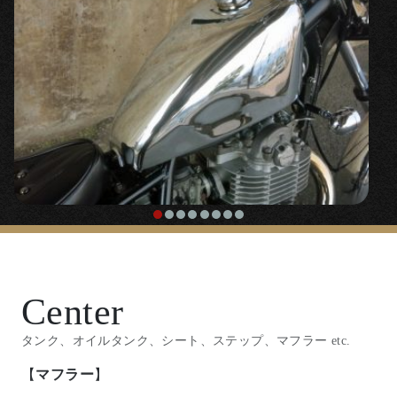
類似商品はこちら↓
「
デュアルライトキット/ビンテージスタイル
スクエア
」
◯ビンテージスタイルスクエアライトキットを使用し
た角目2灯キット。
【
ハンドル/ハンドル周り
】
『
アマルタイプスロットル
』
Center
◯ハンドル廻りは2％ＥＲ定番のスッキリ処理。
タンク、オイルタンク、シート、ステップ、マフラー etc.
【
マフラー
】
『
1200mmスロットルケーブル
』