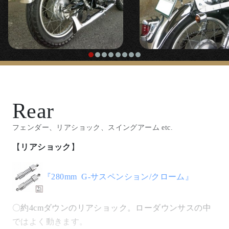
『
ロックデコンプレバー
』
「
STDサイドカバー
」
〇よりハンドル周りをシンプルにするエンジン直づけ
◯丸みのあるクラシカルなサイドカバーです。
のデコンプレバー。（車両のものは旧型）
【
ガソリンタンク取り付け
】
【
フロントウインカー
】
Rear
『スポーツスタータンク』
フェンダー、リアショック、スイングアーム etc.
『
スモールバレットウインカー/クローム
』
【
リアショック
】
『
溶接用ナット非貫通 M8
』
〇定番中の定番。チョッパースタイルのウインカー。
『280mm G-サスペンション/クローム』
〇ガソリンタンク本体に穴をあけて差し込み溶接。非
【
スピードメーター
】
貫通なので漏れません。左右に使用。
〇約4cmダウンのリアショック。ローダウンサスの中
『
60φ機械式スピードメーター
』
ではよく動きます。
『
ウェルドタブ4.5mm Mサイズ
』