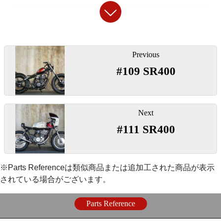
【
シッシーバー
】
〇穴径を拡大しラバーマウント仕様に変更し非貫通ナ
『
ユニバーサルメーターステー
』
ットを保持。左右に使用。
投
Previous
稿
〇目立ちにくく視認性の高いガソリンタンク左前側に
『
ウェルドタブ4.5mm Lサイズ
』
#109 SR400
ナ
マウント。
『
シッシーバー ボルトオンキット（ロング）
』
ビ
ゲ
〇ガスタンク後部取り付けに使用。こちらも穴径を拡
『
メーターケーブル延長ジョイント 15cm
』
〇SR400/500のサブフレームを自然に隠しながら便利
ー
大しラバーマント化して使用しています。
Next
なシッシーバーを取り付けするキット。3種類の高さ
シ
#111 SR400
から選べます。
〇フォーク延長やメーター移設の際に使用します。
ョ
【
エンジン周り
】
ン
【
テールランプ
】
※Parts Referenceは類似商品または追加工された商品が表示
『
ブリーザーフィルター
』
されている場合がございます。
「
ビーハイブテールランプ
」
〇純正エアクリーナー取り外しの際に必要なフィルタ
Parts Reference
ーキット。
◯ストックのノーマルフェンダーにもよく似合いま