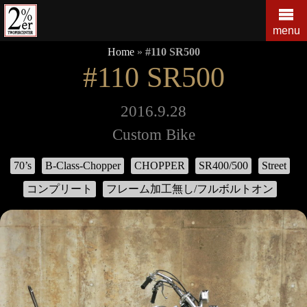
コ
ン
menu
テ
Home
»
#110 SR500
ン
#110 SR500
ツ
の
を
2016.9.28
ス
Custom Bike
キ
ッ
70’s
B-Class-Chopper
CHOPPER
SR400/500
Street
プ
す
コンプリート
フレーム加工無し/フルボルトオン
る