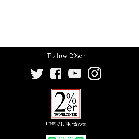
す。
【
駆動系
】
【
リアウインカー
】
『
フロントスプロケット 428-19
』
『
スモールバレットウインカー/クローム
』
〇スチール製で耐久性の高いリプレイススプロケッ
Follow 2%er
ト。
〇定番中の定番。チョッパースタイルのウインカー。
SNS
リ
【
駆動系
】
ン
ク
『
リアスプロケット 428-56
』
〇スチール製で耐久性の高いスプロケット。
LINEでお問い合わせ
『
428-130L ドライブチェーン
』