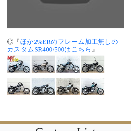
◎『
ほか2%ERのフレーム加工無しの
カスタムSR400/500はこちら
』