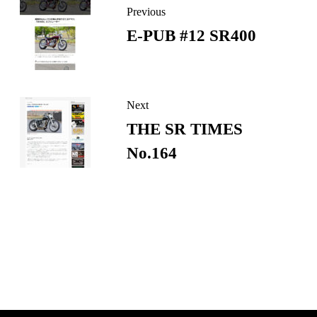
Previous
ー
E-PUB #12 SR400
ジ
リ
ン
ク
Next
THE SR TIMES
No.164