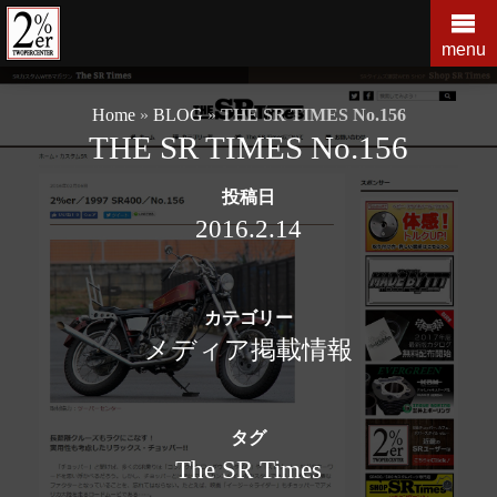
コ
ン
menu
テ
ン
Home
»
BLOG
»
THE SR TIMES No.156
ツ
THE SR TIMES No.156
の
を
投稿日
ス
キ
2016.2.14
ッ
プ
す
カテゴリー
る
メディア掲載情報
タグ
The SR Times