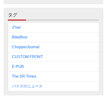
ー
タグ
2%er
BikeBros
ChopperJournal
CUSTOM FRONT
E-PUB
The SR Times
バイクのニュース
ペ