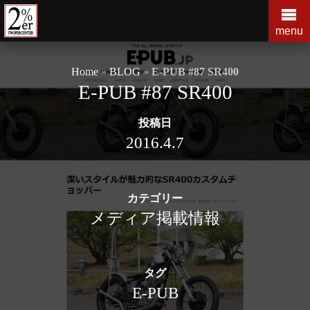
コ
ン
menu
テ
ン
Home
»
BLOG
»
E-PUB #87 SR400
ツ
E-PUB #87 SR400
の
を
投稿日
ス
キ
2016.4.7
ッ
プ
す
カテゴリー
る
メディア掲載情報
タグ
E-PUB