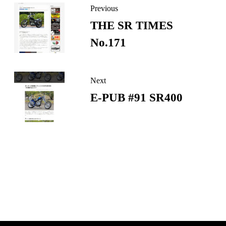
Previous
ー
THE SR TIMES
ジ
No.171
リ
ン
ク
Next
E-PUB #91 SR400