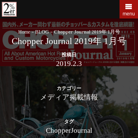
コ
ン
menu
テ
ン
Home
»
BLOG
»
Chopper Journal 2019年 1月号
ツ
Chopper Journal 2019年 1月号
の
を
投稿日
ス
キ
2019.2.3
ッ
プ
す
カテゴリー
る
メディア掲載情報
タグ
ChopperJournal