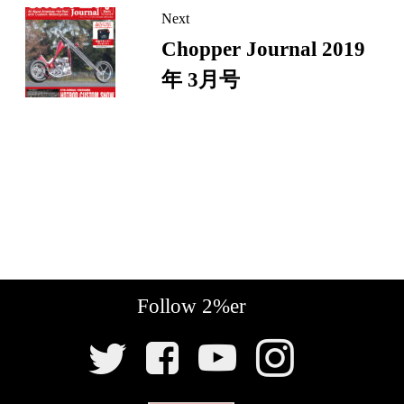
Next
Chopper Journal 2019
年 3月号
Follow 2%er
SNS
リ
ン