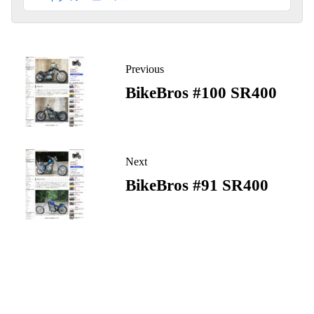
ペ
Previous
ー
BikeBros #100 SR400
ジ
リ
ン
ク
Next
BikeBros #91 SR400