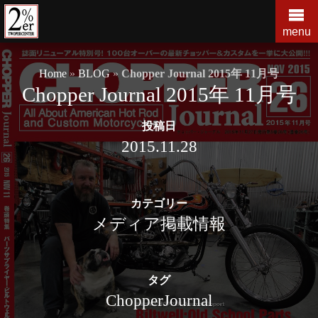
コ
ン
menu
テ
ン
Home
»
BLOG
»
Chopper Journal 2015年 11月号
ツ
Chopper Journal 2015年 11月号
の
を
投稿日
ス
キ
2015.11.28
ッ
プ
す
カテゴリー
る
メディア掲載情報
タグ
ChopperJournal