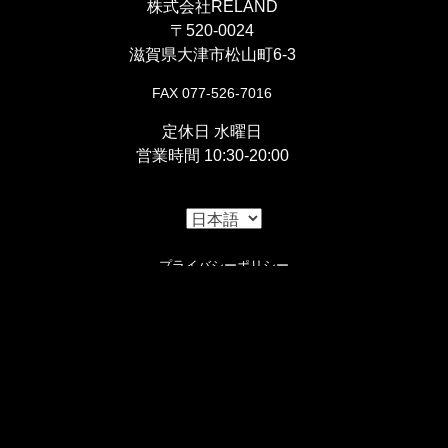
株式会社RELAND
【
テールランプ
】
『
アルミファンネル/ファンネルネットセッ
〒520-0024
滋賀県大津市松山町6-3
【
ヘッドライト
】
ト
』
「
ビーハイブテールランプ
」
FAX 077-526-7016
〇プラスチックの赤ファンネルからアルミに変更、ス
『5.75インチベーツライト』
定休日 水曜日
テンレス製のゴミよけネットのセットです。
【駆動系】
営業時間 10:30-20:00
〇SRの車格、フォーク幅に良く似合い違和感なく装着
『FCR39φ用 マニホールドキット』
できるヘッドライト。
『
リアスプロケット 428-56
』
〇FCRキャブレターをSR400/500にガッチリ固定する
『
ボトムマウントライトステーⅡ
』
プライバシーポリシー
〇スチール製で耐久性の高いスプロケット。
専用アダプターです。
クッキーポリシー・設定
〇程よい高さ、突き出し量でチョッパースタイルにも
『
428-130L ドライブチェーン
』
Copyright © 2026 2%er All Rights Reserved.
【
電装
】
良く似合うヘッドライトステー。(
セットはこち
）
i
〇Oリング内蔵のリプレイスドライブチェーン。
『
カスタムイグニッションスイッチ ウェルド
Cookieの使用について
【
スピードメーター
】
この設定はページ下部のクッキー設定で変更する事ができま
オンキット
』