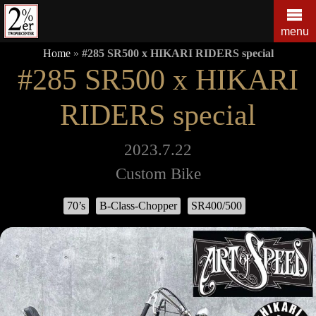
コ
ン
menu
テ
Home
»
#285 SR500 x HIKARI RIDERS special
ン
#285 SR500 x HIKARI
ツ
の
RIDERS special
を
ス
キ
2023.7.22
ッ
Custom Bike
プ
す
70’s
B-Class-Chopper
SR400/500
る