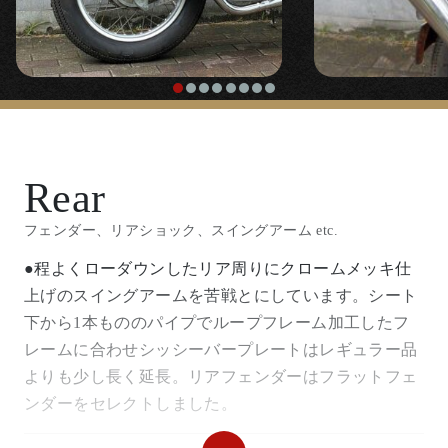
『スポーツスタータンク』
【
フロントフェンダー
】
◯フロントフェンダーはあえてのクローム仕上げでワ
〇チョッパーらしいベストな位置に安全に3点ラバー
ンオフ制作です。
マウントしています。
【
ハンドル/ハンドル周り
】
【
シート
】
Rear
「
ビンテージレプリカ10インチプルバックハ
『ワンオフ ハイバックシート』
フェンダー、リアショック、スイングアーム etc.
ンドル
」
●程よくローダウンしたリア周りにクロームメッキ仕
〇車体のスタイルに合わせたハイバックコブラシート
上げのスイングアームを苦戦とにしています。シート
◯立ち上がりの幅や角度、垂れ、絞り具合など当時の
をワンオフ製作です。
下から1本もののパイプでループフレーム加工したフ
チョッパーの雰囲気が漂う絶妙なシェイプをそのまま
レームに合わせシッシーバープレートはレギュラー品
に完全に復刻しています。
【
マフラー
】
よりも少し長く延長。リアフェンダーはフラットフェ
ンダーをセレクトしました。
『
アマルタイプスロットル
』
『ワンオフ アップスイープフィッシュテー