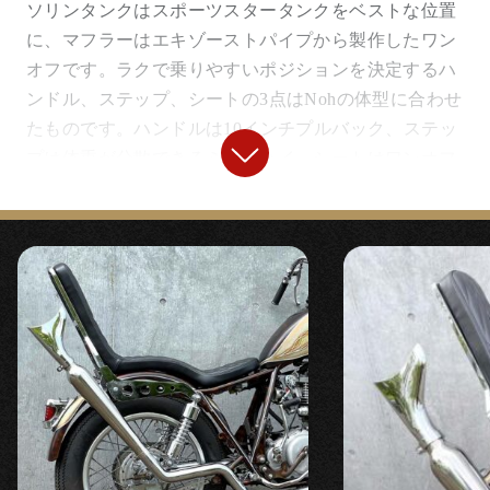
に使えなくなる純正フォークブーツの代替品としても
ソリンタンクはスポーツスタータンクをベストな位置
使用できます。
に、マフラーはエキゾーストパイプから製作したワン
オフです。ラクで乗りやすいポジションを決定するハ
ンドル、ステップ、シートの3点はNohの体型に合わせ
『溶接用サイドスタンド延長プレート』
たものです。ハンドルは10インチプルバック、ステッ
プは体重が分散できるミッドハイ、シートはワンオフ
〇フォークを伸ばし傾きすぎるサイドスタンドを延長
のハイバックを製作し、クアラルンプールの街中や、
するためのプレート。溶接加工が必要です。
広大なマレーシアを疲れず楽しく乗ってもらえるポジ
ションに設定しています。
【
タイヤ
】
フレームからタンク、リアフェンダーのペイントは
Nohお気に入りの『№187 SR500』の手法をベースに
『SHINKO flute 3.00-18』
アレンジを加えて『
BACON
』にヘルプしてもらいな
がら塗り上げました。
〇縦ミゾデザインのストリートタイヤ。ロングフォー
ク化時など重くなりがちなハンドリングを軽く補正し
【
ガソリンタンク
】
ます。小径で丸みのある3.00サイズです。