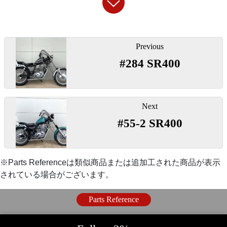
【
リアショック
】
◯スイッチ類などコントロール類は小型のものを使用
ル』
してシンプル化。2％ＥＲの定番メニューです。
〇エキゾーストパイプから製作したアップマフラー。
『280mm G-サスペンション/クローム』
投
Previous
稿
『
スロットルワイヤー800mm
』
#284 SR400
ナ
『ワンオフパイプ製作用エキパイフランジセ
〇乗り心地を確保しながら約4cmローダウンできるリ
ビ
アショック。ローダウンサスの中ではよく動きます。
ット』
ゲ
『
400mmロングブレーキケーブル
』
（純正チェーンケース取り外し必要）
ー
Next
〇根本の口金に便利な製作キットを使いワンオフ製
シ
#55-2 SR400
作。
【
シッシーバー
】
ョ
「
クラッチワイヤー200ミリロング
」
ン
『テーパードフィッシュテールマフラー 汎
『
ホールタイプシッシーバー/ロング
』
※Parts Referenceは類似商品または追加工された商品が表示
されている場合がございます。
用』
『
ロックデコンプレバー
』
〇オールドスクールデザインの穴あきサイドプレー
〇スリムなテーパードボディーにフィッシュテールエ
Parts Reference
ト。荷掛けフックを引っ掛けやすいデザインです。
〇よりハンドル周りをシンプルにするエンジン直づけ
ンドを組み合わせた汎用サイレンサー。
※この車両は加工フレームに合わせプレート部分を延
のデコンプレバー。