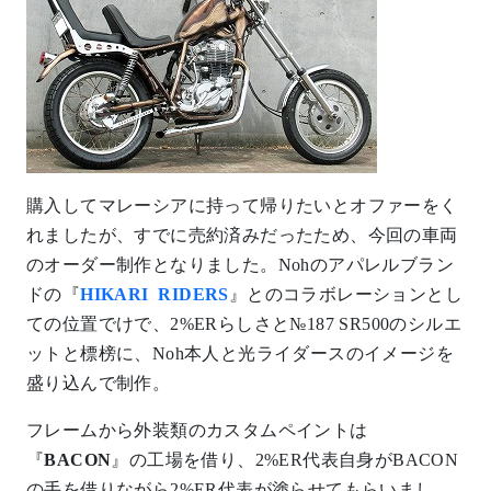
購入してマレーシアに持って帰りたいとオファーをく
れましたが、すでに売約済みだったため、今回の車両
のオーダー制作となりました。Nohのアパレルブラン
ドの『
HIKARI RIDERS
』とのコラボレーションとし
ての位置でけで、2%ERらしさと№187 SR500のシルエ
ットと標榜に、Noh本人と光ライダースのイメージを
盛り込んで制作。
フレームから外装類のカスタムペイントは
『
BACON
』の工場を借り、2%ER代表自身がBACON
の手を借りながら2%ER代表が塗らせてもらいまし