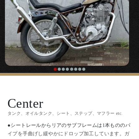
〇高品質なステンレス製のフォークジョイント。
『
15cmロング インナーチューブ
』
〇より安全にフロントを伸ばすことができるフォーク
チューブキット。
『
チークバー
』
〇延長したフォークのワンテンポ遅れがちなハンドリ
ングを補正するのに効果絶大なスタビライザーです。
Center
タンク、オイルタンク、シート、ステップ、マフラー etc.
『フロントフォークダストシール』
●シートレールからリアのサブフレームは1本もののパ
〇ごくシンプルなダストシール。ロングフォーク化時
イプを手曲げし緩やかにドロップ加工しています。ガ