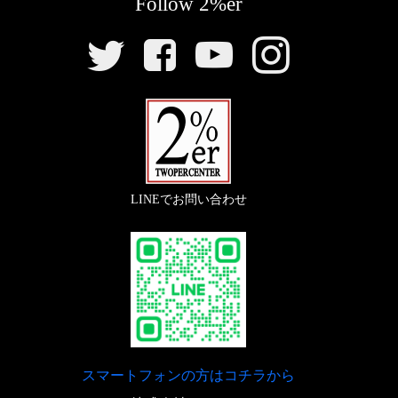
Follow 2%er
長して取り付けしています
【
ステップ
】
SNS
『
ハンドルロックウェルドオンキット
』
リ
【
リアタイヤ
】
『
ミッドハイステップキット/パーカライズ
』
ン
〇アンダーブラケットに追加してからクロームメッキ
ク
『
LOADSTAR4.50-18
』
をかけました。
〇カッコいい乗車姿勢、極端に疲れにくくなるポジシ
ョンの2％ERのカスタムに欠かせないステップキット
〇ビンテージスタイル定番のスイカパターン。高さ、
【
スイッチ
】
です。
ボリュームのあるリアタイヤです。
LINEでお問い合わせ
『ミニウインカースイッチ カプラーオンキッ
【
キャブレター
】
【
リアフェンダー
】
ト （‘85～00）』
『
FCRキャブレター
』
『5インチ フラットフェンダー』
〇カプラーオンでカンタン取り付けのミニウインカー
スイッチ
〇遅いSRが激変します。鋭く伸びやかな加速で扱いや
〇ごくシンプルなフラットフェンダー
すいキャブレターです。
（年式違い、小型のヘッドライトには加工取付してい
スマートフォンの方はコチラから
ます）