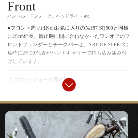
Front
ハンドル、Ｆフォーク、ヘッドライト etc.
●フロント周りはNohお気に入りの№187 SR500と同様
に25cm延長。輸出時に間に合わなかったワンオフのフ
ロントフェンダーとチークバーは、ART OF SPEED出
店時に2%ER代表がハンドキャリーで持ち込み組み付
けしています。
【
フロントフォーク周り
】
◯フォークボトムは余分なステーをカットしてスムー
ジング後バフ仕上げ。
『10cmロングフォークジョイント』
（バルブ
無し用）