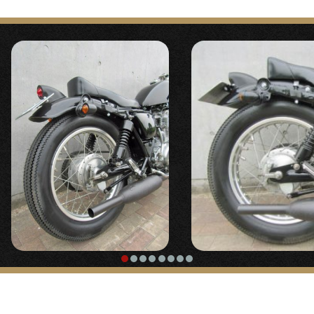
【
電装
】
「
カフェスタイルセパレートハンドル
」
『
ICウインカーリレー
』
『
アマルタイプスロットル
』
〇LEDウインカーにも難なく使える1～150ワット対応
〇ごくシンプルな定番ビンテージスタイルスロット
のワイドレンジウインカーリレー。純正リレーにリプ
ル。
ロとしても使用できます。
【
フロントウインカー
】
『
バッテリレッサー
』
『スモールバレットウインカー/ブラック』
〇純国産で製作しているバッテリーレスキット。
〇定番の小型バレットウインカー、ブラック。
【
ガソリンタンク取り付け
】
「
ステムマウントウインカーステー Bタイ
『スポーツスタータンク』