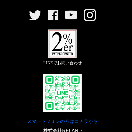
仕様です。
SNS
リ
ン
【
リアウインカー
】
ク
『スモールバレットウインカー/ブラック』
〇定番中の定番。チョッパースタイルのウインカー。
LINEでお問い合わせ
【
駆動系
】
『
リアスプロケット 428-56
』
〇スチール製で耐久性の高いスプロケット。
スマートフォンの方はコチラから
株式会社RELAND