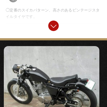
◯定番のスイカパターン、高さのあるビンテージスタ
イルタイヤです。
【
フロントフェンダー
】
『
フロントSTDショートフェンダー
』
〇どんなスタイルにも似合うショートフェンダー。
FRP製ながら純正のように外周にリブが入るデザイン
です。
『
フロントフェンダーアッパーステー
』
〇高さ（ハイト）のあるタイヤ使用時にフェンダーを