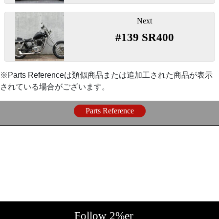
〇リアホイールはノーマル18インチそのままで、ビン
ゲ
テージスタイル、スイカパターンのクラシカルタイヤ
ー
【
駆動系
】
Next
をセレクト。
シ
#139 SR400
ョ
『
フロントスプロケット 428-19
』
ン
【
リアフェンダー
】
※Parts Referenceは類似商品または追加工された商品が表示
〇スチール製で耐久性の高いリプレイススプロケッ
『
リアSTDショートフェンダー
』
されている場合がございます。
ト。
Parts Reference
〇あらゆるデザインにそつなく似合う、純正のように
外周にリブが入ったショートフェンダーです。
【
テールランプ
】
『スパルトテールランプ/ブラック』
Follow 2%er
〇定番のシンプルなスパルトテールランプ。ブラック