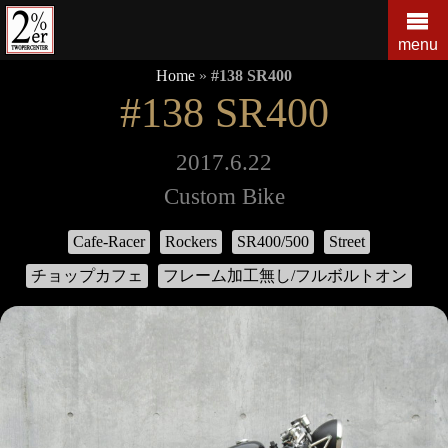
コ
ン
menu
テ
Home
»
#138 SR400
ン
#138 SR400
ツ
の
を
2017.6.22
ス
Custom Bike
キ
ッ
Cafe-Racer
Rockers
SR400/500
Street
プ
す
チョップカフェ
フレーム加工無し/フルボルトオン
る