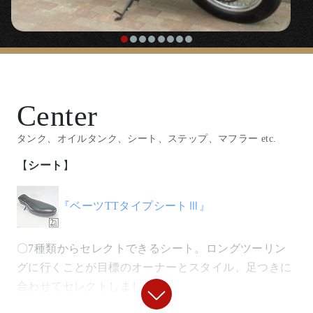
持ち上げて取り付けるプレート。
【
ヘッドライト
】
「
7インチ ルーカスタイプヘッドライトケー
Center
ス/ブラック
」
タンク、オイルタンク、シート、ステップ、マフラー etc.
〇オールド英ルーカス社デザインのヘッドライトケー
ス。
【
シート
】
「
パイプワークライトステー type１
」
『ベーツTTタイプシートⅢ』
〇高品質ステンレス製のパイプステー。
〇7種類からセレクトできるシート。ロングツーリン
グに行くことが目標のオーナーとスタイル、足つきに
合わせてセレクトしました。
【
ハンドル
】