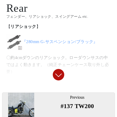
Rear
プ
」
『
溶接用ナット非貫通 M8
』
フェンダー、リアショック、スイングアーム etc.
【
スピードメーター
】
【
リアショック
】
〇ガソリンタンク本体に穴をあけて差し込み溶接。非
貫通なので漏れません。左右に使用。
『
60φ機械式スピードメーター
』
『280mm G-サスペンション/ブラック』
『
ウェルドタブ4.5mm Mサイズ
』
〇約4cmダウンのリアショック。ローダウンサスの中
ではよく動きます。（純正チェーンケース取り外し必
〇穴径を拡大しラバーマウント仕様に変更し非貫通ナ
要）
ットを保持。左右に使用。
【
リアタイヤ
】
『
ウェルドタブ4.5mm Lサイズ
』
投
Previous
稿
『ロードスター4.50-18 タイヤ』
〇ガスタンク後部取り付けに使用。こちらも穴径を拡
#137 TW200
ナ
大しラバーマント化して使用しています。
ビ