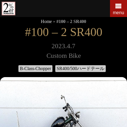
コ
ン
menu
テ
Home
»
#100 – 2 SR400
ン
#100 – 2 SR400
ツ
の
を
2023.4.7
ス
Custom Bike
キ
ッ
B-Class-Chopper
SR400/500ハードテール
プ
す
る