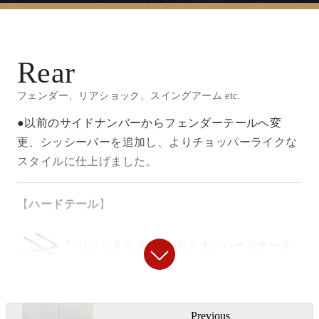
『
ボトムマウントライトステーⅡ
』
【
キャブレター
】
Rear
『
FCRキャブレター
』
〇程よい高さ、突き出し量でチョッパースタイルにも
良く似合うヘッドライトステー。(
セットはこち
）
フェンダー、リアショック、スイングアーム etc.
〇遅いSRが激変します。鋭く伸びやかな加速で扱いや
●以前のサイドナンバーからフェンダーテールへ変
すいキャブレターです。
更、シッシーバーを追加し、よりチョッパーライクな
スタイルに仕上げました。
『
アルミファンネル/ファンネルネットセッ
◯ビンテージフランダースのドッグボーンライザーで
ドラッグバーハンドルを持ち上げています。
【
ハードテール
】
ト
』
〇プラスチックの赤ファンネルからアルミに変更、ス
『ナロードラッグバーハンドル』
『
”リジットライン”ボルトオンハードテール
テンレス製のゴミよけネットのセットです。
キット
』（5cmロング）
〇クランプ部分を短く設定したナローなフラットハン
『FCR39φ用 マニホールドキット』
投
ドル。
〇その名の通りのボルト/ナットによる脱着式ハードテ
Previous