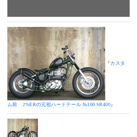
『
カスタ
ム前 2%ERの元祖ハードテール №100 SR400
』