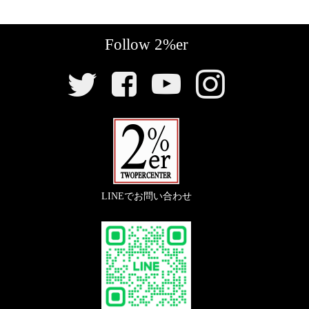
ントキット。レバー比も変更でき良好なクッション性
『
ドリルドプレートトルクロッド
』
【
スイッチ
】
で制作できます。
Follow 2%er
〇幅広になったタイヤとの干渉を避けるドリルドデザ
『ミニウインカースイッチ カプラーオンキッ
SNS
『本革STDピリオンパッド』
インのトルクロッドです。
リ
ト （‘85～00）』
ン
〇本革ステアハイド製。違和感ない長さやタックロー
【
リアフェンダー
】
ク
〇カプラーオンでカンタン取り付けのミニウインカー
ル幅などシンプルな部品にこだわりを詰めたピリオン
スイッチ
パッドです。
『
スチール5インチリブフェンダー
』
（年式違い、小型のヘッドライトには加工取付してい
ソロシートとほぼ隙間なく取り付け、1人乗り時の加
ます）
LINEでお問い合わせ
速時のストッパーとして疲れにくい位置に取り付けし
◯厚みがあり耐久性の高いリブフェンダー。平板ステ
ました。
ーでマウント。シンプルながら取りつけかたやマイナ
スボルト使用で雰囲気よく仕上げました。
『
ハンドルロックウェルドオンキット
』
【
電装
】
『
スチールリブフェンダー用補強プレート
』
〇目立ちにくく操作しやすいステム下部に溶接取り付
『
カスタム電装プレート
』
けで新設しています。