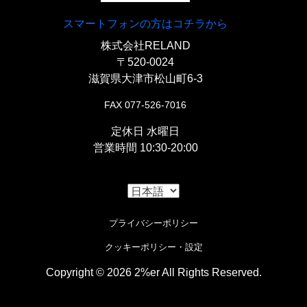
〇取り付け穴周りに補強プレートを追加してさらに頑
スマートフォンの方はコチラから
丈にマウントしています。
〇CDI以外のすべての電装類をエンジンのクランクケ
株式会社RELAND
『
ロックデコンプレバー
』
ース後部に集約しています。車体の左右どちらからで
〒520-0024
も両手でアクセスでき整備性良好、車検の際スイング
「
クラシカル マイナスボルトセット
」
滋賀県大津市松山町6-3
〇よりハンドル周りをシンプルにするエンジン直づけ
アーム仕様に戻しても組み替える必要は一切ありませ
FAX 077-526-7016
のデコンプレバー。
ん。
◯取りつけボルトにマイナスネジを使用し、ビンテー
定休日 水曜日
ジな雰囲気で制作しました。
『
ICウインカーリレー
』
【
フロントウインカー
営業時間 10:30-20:00
】
【
テールランプ
】
「
スモールバレットウインカー/ブラック
」
〇LEDウインカーにも難なく使える1～150ワット対応
のワイドレンジウインカーリレー。純正リレーにリプ
『オールドスパルトテールライト』
プライバシーポリシー
ロとしても使用できます。
〇定番中の定番。チョッパースタイルのウインカー。
クッキーポリシー・設定
〇ビンテージレプリカ、通常スパルトよりもクラシカ
『
バッテリレッサー
』
『
ボトムマウントウインカーステー
』
Copyright © 2026 2%er All Rights Reserved.
ルな質感です。
i