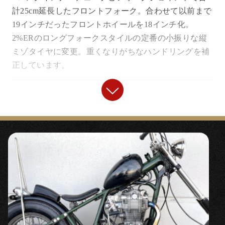
計25cm延長したフロントフォーク。合わせて以前まで
19インチだったフロントホイールを18インチ化。
2%ERのロングフォークスタイルの定番の小振りな縦
ミゾタイヤに変更。重くなりがちなハンドリングを補
正しています。
【
フロントフォーク周り
】
『10cmロングフォークジョイント』
（バルブ
無し用）
〇高品質なステンレス製のフォークジョイント。
『
15cmロング インナーチューブ
』