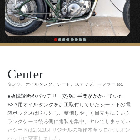
〇より安全にフロントを伸ばすことができるフォーク
チューブキット。
『
チークバー
』
〇延長したフォークのワンテンポ遅れがちなハンドリ
ングを補正するのに効果絶大なスタビライザーです。
Center
『
フォークブーツ
』
タンク、オイルタンク、シート、ステップ、マフラー etc.
〇クラシカルな汎用フォークブーツ
●故障診断やバッテリー交換に手間がかかっていた
BSA用オイルタンクを加工取付していたシート下の電
『溶接用サイドスタンド延長プレート』
装ボックスは取り外し、整備しやすく目立ちにくいク
ランクケース後ろ側に電装を集中。ヤレてしまってい
たシートは2%ERオリジナルの新作本革ソロ/ピリオン
〇フォークを伸ばし傾きすぎるサイドスタンドを延長
パッドに変更しました。
するためのプレート。溶接加工が必要です。