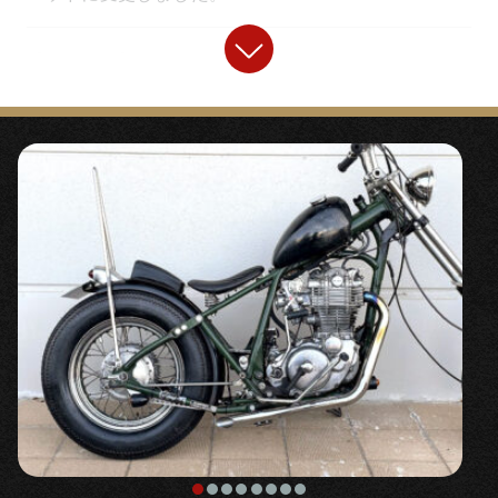
【
マフラー
】
【
フロントタイヤ
】
『
トルクコーンドラッグパイプマフラー
』
『SHINKO flute 3.00-18』
〇口金に独自開発したトルクコーンを仕込んだフルエ
〇縦ミゾデザインのストリートタイヤ。ロングフォー
キゾーストマフラーです。
ク化時など重くなりがちなハンドリングを軽く補正し
ます。小径で丸みのある3.00サイズです。
【
ステップ
】
【
ヘッドライト
】
『
ミッドハイステップキット/パーカライズ
』
『5.75インチベーツライト』
〇カッコいい乗車姿勢、極端に疲れにくくなるポジシ
ョンの2％ERのカスタムに欠かせないステップキット
〇SRの車格、フォーク幅に良く似合い違和感なく装着
です。
できるヘッドライト。