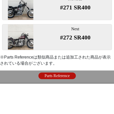
稿
ールキット。純正フレームのシートレールを造りなお
#271 SR400
ナ
〇FCRキャブレターをSR400/500にガッチリ固定する
「
バーハンドル用トップブリッジ
」
してリジットライン化します。車検時やスタイル変更
ビ
専用アダプターです。
時にスイングアーム/リアショック仕様に戻すことがで
ゲ
きます。
◯純正よりも2cm低くハンドルをクランプできるトッ
ー
Next
【
シート
】
プブリッジ。
シ
#272 SR400
【
リアホイール
】
ョ
『本革STDソロサドルシート』
『
アマルタイプスロットル
』
ン
『
リア16インチキット
』
※Parts Referenceは類似商品または追加工された商品が表示
◯表皮に本革ステアハイドを使用したシンプルでスタ
◯スイッチ類などコントロール類は小型のものを使用
されている場合がございます。
ンダード、さまざまなスタイルに違和感なく似合うソ
してシンプル化。2％ＥＲの定番メニューです。
〇一般的なハーレーと同サイズになり迫力が出るキッ
ロサドルシート
Parts Reference
トです。
「
スロットルワイヤー1200ミリ
」
『ソロサドルシート 2インチスプリング コン
『
LOADSTAR 5.00-16
』
フォートマウントセット』
「
クラッチワイヤー200ミリロング
」
〇定番のビンテージスタイルタイヤ
〇主にカスタムフレームなどに取り付けしやすいマウ