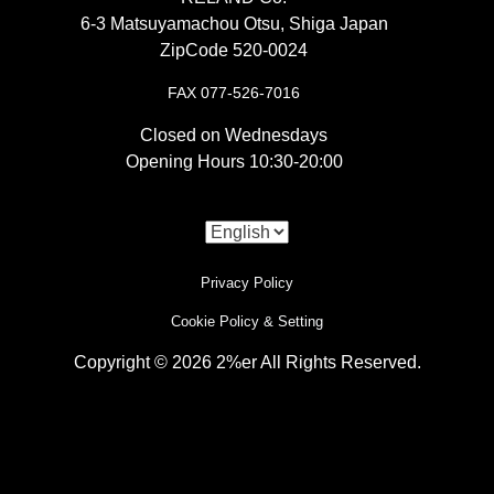
す。
included
6-3 Matsuyamachou Otsu, Shiga Japan
【
リアウインカー
】
※この車両は途中で切断し、シート下から右側にまわ
ZipCode 520-0024
〇A vintage style side mount headlight.
しています。（加工後耐熱ブラックペイント仕上げ）
『公認スタービーンズウインカー/ブラック
Inspection is possible with an H4 bulb.
FAX 077-526-7016
Closed on Wednesdays
『ワンオフ １in２ マフラー』
2p』￥7,975税込
“
Old Bates Type Side Mount Light
Opening Hours 10:30-20:00
〇世界最小級サイズEマークつき公認、車検OKの超小
Stay SR400/500, XS650 #5.75 inch headlight
〇シート下から右側に取りまわしたワンオフマフラ
型ウインカー。
#2%er Original #SR400/500 #XS650
” ¥6,050
ー。
tax included
『ウインカーステー用ウェルドタブAタイ
Privacy Policy
『マフラーバンテージ ブラック』￥2,420
〇A headlight stay molded from a vintage
Cookie Policy & Setting
プ』￥2,200税込
model.
税込
Copyright © 2026 2%er All Rights Reserved.
〇～6mm取り付けウインカー用溶接ステー。
※”
Old Bates Type Side Mount Light Kit
〇火傷を予防する耐熱バンテージ。
i
SR400/500 XS650
”
Use of Cookies
【
駆動系
】
【
電装
】
You can change this setting in the cookie preferences located
“Headlight Upper Stay” ¥2,090 tax