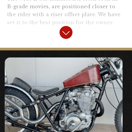
B-grade movies, are positioned closer to
the rider with a riser offset plate. We have
set it to the best position for the owner.
【
Front Fork
】
“5cm Fork Joint” ¥18,480 tax included
〇High-quality stainless steel extension.
Used for overall balance.
“Front Fork Dust Seal” ¥2,640 tax
included
〇A very simple dust seal. It can also be
used as a replacement for the original fork