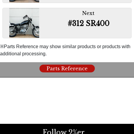
〇プラスチックの赤ファンネルからアルミに変更、ス
（
2percenterseller@gmail.com
）
テンレス製のゴミよけネットのセットです。
“Mini Turn Signal Switch Coupler
Next
〇ボルト/ナットによる脱着式ハードテールキット。
#312 SR400
On Kit (’85~00)” ¥4,345 including tax
車検時やスタイル変更時にスイングアーム/リアショ
『FCR39φ用 マニホールドキット』
ック仕様に戻すことができます。（フレーム加工必
〇Mini turn signal switch with easy
￥13,200税込
要）
installation by coupler on
※Parts Reference may show similar products or products with
〇FCRキャブレターをSR400/500にガッチリ固定す
additional processing.
(Different year models, installed with
【
リアフェンダー
】
る専用アダプターです。
modifications on small headlights)
Parts Reference
『5インチフラットフェンダー素材』￥9,240
【
シート
】
“
Handle Lock Weld On Kit
” ¥4,620
税込
『サバイバー本革 STDソロサドルシート/ピ
tax included
〇定番、シンプルなフラットリアフェンダー。サイド
リオンパッドセット』￥51,480税込
パネルなどを追加しフリスコスタイルに加工して取り
〇It is newly installed by welding to the
付けしています。
lower part of the stem, which is
〇ビンテージさながらのヒビ割れた本革を使用したソ
inconspicuous and easy to operate.
ロ/ピリオンのセット。
Follow 2%er