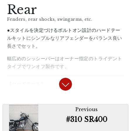
7/8inch
” ¥1,650 including tax
『ワンオフ コフィンタンク』
Rear
“
Amal type slot wire 900mm ’88~’08
”
Fenders, rear shocks, swingarms, etc.
〇ビンテージから型取りSRの車格に合うようリサイ
ズしたチョッパータンク。ペイントは『
BACON
』。
¥3,025 including tax
●スタイルを決定づけるボルトオン設計のハードテー
ルキットにシンプルなリアフェンダーをバランス良い
長さでセット。
【
キャブレター
】
“100mm Long Brake Cable” ¥2,200
幅広めのシッシーバーはオーナー指定のトライデント
including tax
『
FCRキャブレター
』￥78,100税込
タイプでワンオフ製作です。
“Aluminum Short Brake
〇遅いSRが激変します。鋭く伸びやかな加速で扱い
【
ハードテール
】
やすいキャブレターです。
Lever/Holder Set” ¥3,850 including tax
『
”リジットライン”ボルトオンハードテール
〇We use simple throttle, lever and each
Post
『
アルミファンネル/ファンネルネットセッ
Previous
long cable.
navigation
キット
』（13cmロング 受注販売）￥85,800税込
#310 SR400
ト
』￥11,990税込
【
Switch
】
ご注文はこちらまで