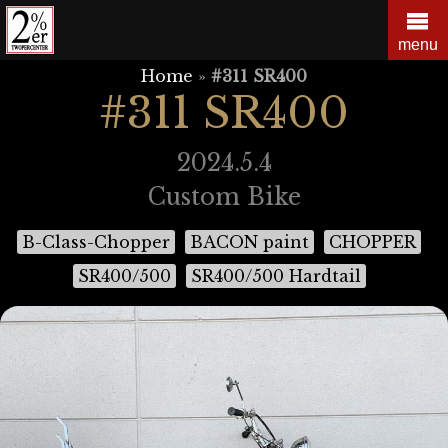
Skip
to
menu
content
Home
»
#311 SR400
#311 SR400
2024.5.4
Custom Bike
B-Class-Chopper
BACON paint
CHOPPER
SR400/500
SR400/500 Hardtail