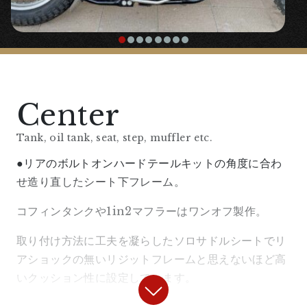
boots that become unusable when the fork
is lengthened.
【
Front Wheel
】
Center
“H-Type Aluminum Rim Front 21
Tank, oil tank, seat, step, muffler etc.
Inch Kit” ¥49,500 tax included
●リアのボルトオンハードテールキットの角度に合わ
〇This is a set of high shoulder, H-section
せ造り直したシート下フレーム。
21-inch aluminum rim and spokes.
コフィンタンクや1in2マフラーはワンオフ製作。
【
Handle/Handle Area
】
取り付け方法に工夫を凝らしたソロサドルシートでリ
アショックの無いリジットフレームと思えないほど高
“One-off Wide Z-Bar Handle
いクッション性に設定しています。
(planned for commercialization)”