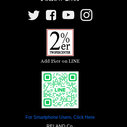
【
リアタイヤ
】
Social
*The image is of a non-standard product,
『ソロサドルシート 2インチスプリング コン
Media
『ピレリMT53レプリカ 4.00-18』
usually we use this one.
Links
フォートマウントセット』￥18,700税込
〇70年代のピレリレプリカ。ストリートからトラッカ
“Drilled Decomp Lever” ¥6,600 tax
〇主にカスタムフレームなどに取り付けしやすいマウ
ー、スクランブラー、ボバー、チョッパーなどあらゆ
ントキット。レバー比も変更でき良好なクッション性
included
るスタイルに似合います。
で制作できます。
Add 2%er on LINE
○An original drilled design decomp lever
【
テールランプ
】
that suits 2%ER’s vehicles.
【マフラー】
『
ルーカステールランプ 台座つき 日本ナンバ
【
Headlight
】
『レフトアップエキゾーストパイプ スチー
ープレート規格
』￥9,460税込
ル素地』￥27,060税込
“
5.75 inch Old Bates Type Side
〇日本規格のナンバープレート対応、チョッパー定番
〇左アップのエキゾーストパイプ。使いやすい45φ設
Mount Headlight #5.75 inch headlight
のルーカステールランプ。
For Smartphone Users, Click Here
計なのでエンドに様々なサイレンサーが流用できま
#General-purpose parts
” ¥9,504 tax
RELAND Co.