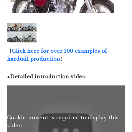
【
Click here for over 100 examples of
hardtail production
】
●
Detailed introduction video
Cookie consent is required to display this
video.