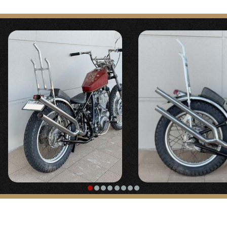
疲れにくい乗り心地と乗車姿勢のカッコよさが格段に
アップするミッドハイステップに、バイクを操作して
〇Chopper handle, commonly known as
る感がたのしいジョッキーシフトキット。
robot handle.
走りはFCRキャブレターで強化、ノーマルSR400と
は別物の走りになっています。
“Handle Setback Kit (prototype/ to be
released in 2024)”
【
ステップ/シフト
】
〇A kit to offset the handle mounting
position 4cm forward.
『ミッドハイジョッキーシフトキット/パーカ
ライズ』
“
Amal type throttle holder, general
〇ミッドハイステップのラクな乗車姿勢そのままに、
purpose (for 7/8″)
” ¥4,598 including tax
タッチやストロークなど操作感にこだわったジョッキ
ーシフトキット。
“
Chopper Grip Black 22.2mm