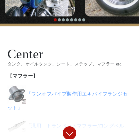
◯ヘッドライトは「ミラー 角ライト」(廃盤) で角目
２灯。
【
ハンドル/ハンドル周り
】
『ナロードラッグバーハンドル』
Center
タンク、オイルタンク、シート、ステップ、マフラー etc.
〇クランプ部分を短く設定したナローなフラットハン
【
マフラー
】
ドル。ライザーはパウコ製５インチ。
『ワンオフパイプ製作用エキパイフランジセ
『
アマルタイプスロットル
』
ット』
『
1100mmスロットルケーブル
』
「
汎用 トランペットマフラー/ロングベル
」
◯コントロール類はミニスイッチなどでシンプルに仕