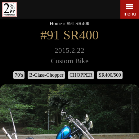
コ
ン
menu
テ
Home
»
#91 SR400
ン
#91 SR400
ツ
の
を
2015.2.22
ス
Custom Bike
キ
ッ
70’s
B-Class-Chopper
CHOPPER
SR400/500
プ
す
る