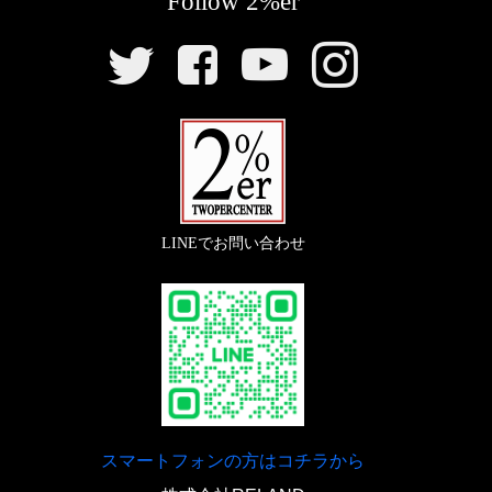
Follow 2%er
【
リアウインカー
】
SNS
〇穴径を拡大しラバーマウント仕様に変更し非貫通ナ
リ
『
スモールバレットウインカー/クローム
』
ットを保持。左右に使用。
ン
ク
〇定番中の定番。チョッパースタイルのウインカー。
『
ウェルドタブ4.5mm Lサイズ
』
『
ウェルドタブ 4.5mm Sサイズ
』
〇ガスタンク後部取り付けに使用。こちらも穴径を拡
大しラバーマント化して使用しています。
LINEでお問い合わせ
〇ハードテールに溶接取り付け。ウインカーベースと
して使用です。
【
キックペダル
】
【
駆動系
】
「
クロームキックペダル
」
『
リアスプロケット 428-56
』
雰囲気のよいキックペダルを取りつけ。キックも踏み
スマートフォンの方はコチラから
込みやすくなります。