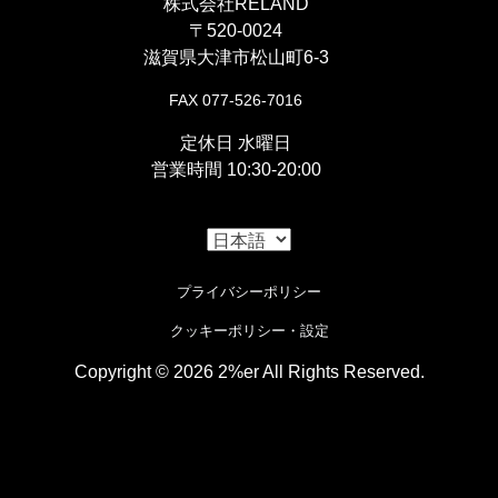
株式会社RELAND
〇安価で耐久性のあるリプレイススプロケット。
〒520-0024
【
キャブレター
】
滋賀県大津市松山町6-3
◯キャブは「ビッグキャブキット」(廃盤) 。１段階上
FAX 077-526-7016
の走りになります。
定休日 水曜日
営業時間 10:30-20:00
【
エンジン周り
】
『
ブリーザーフィルター
』
プライバシーポリシー
〇純正エアクリーナー取り外しの際に必要なフィルタ
クッキーポリシー・設定
ーキットです。
Copyright © 2026 2%er All Rights Reserved.
i
【
駆動系
】
Cookieの使用について
『
フロントスプロケット 428-19
』
この設定はページ下部のクッキー設定で変更する事ができま