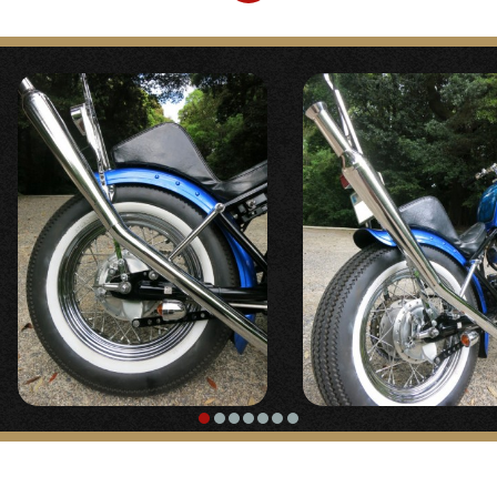
〇根本の口金に便利な製作キットを使った、ワンオフ
上げています。
のアップスイープマフラー。エンドにトランペットを
装着し、サイレンサーとしています。
【
スイッチ
】
【
ステップ
】
『ミニウインカースイッチ カプラーオンキッ
ト （‘85～00）』
『
ミッドハイステップキット/パーカライズ
』
〇カプラーオンでカンタン取り付けのミニウインカー
〇カッコいい乗車姿勢、極端に疲れにくくなるポジシ
スイッチ
ョンの2％ERのカスタムに欠かせないステップキット
です。
『
ハンドルロックウェルドオンキット
』
【
シート
】
〇目立ちにくく操作しやすいステム下部に溶接取り付
けで新設しています。