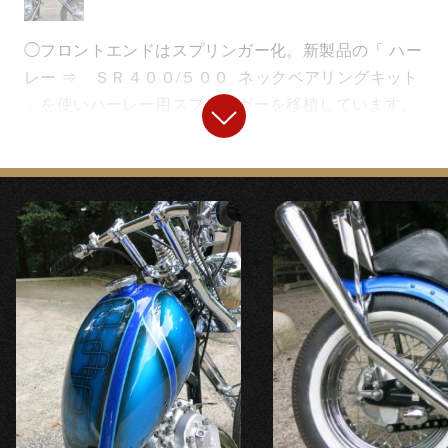
◯フロントエンドはスプリンガー化。新製品の「 ハー
レー ⇒ ＳＲ４００/５００ ネックベアリングキット
」を使いハーレー用スプリンガーを移植しています。
◯ネック角、ディスク径に合わせてリンクロッド制
作、位置変更することで、ブレーキング時に滑らかに
フォークがボトムする設計。スプリンガーながら安全
にブレーキ操作ができます。 パニックブレーキ時も安
心です。
【
フロントホイール
】
◯ブレーキや１９インチホイールもハーレー用。
【
ヘッドライト
】