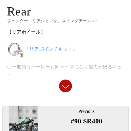
Rear
◯ワンオフのハイバックシートでラクな乗車姿勢とな
『
ロックデコンプレバー
』
ります。特にシート内部には、全体重がかけられるよ
フェンダー、リアショック、スイングアーム etc.
うな背もたれフレームを仕込んであります。
〇よりハンドル周りをシンプルにするエンジン直づけ
【
リアホイール
】
のデコンプレバー。（車両のものは旧型）
【
シートレール
】
『
リア16インチキット
』
【
フロントウインカー
】
◯曲げを加えずストレートに座面を落としたシートレ
ール加工。
〇一般的なハーレーと同サイズになり迫力が出るキッ
『
スモールバレットウインカー/クローム
』
ト。
【
電装
】
〇定番中の定番。チョッパースタイルのウインカー。
『
ドリルドプレートトルクロッド
』
◯高年式では特に収まりにくい電装類ですが、シート
下にスッキリまとめました。電装ボックスを製作する
投
『
ボトムマウントウインカーステー
』
〇幅広になったタイヤとの干渉を避けるドリルドデザ
予定です。
Previous
稿
インのトルクロッドです。
#90 SR400
ナ
〇M10ミリのウインカーをフレームボトムに取り付け
『
ICウインカーリレー
』
ビ