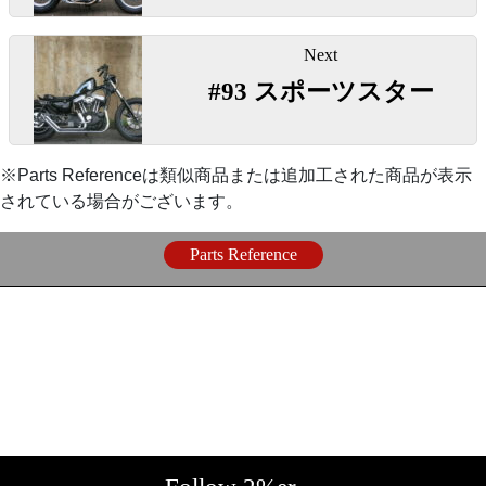
るステー。
【
リアショック
】
ゲ
ー
〇LEDウインカーにも難なく使える1～150ワット対応
Next
◯ワンオフリジットサスでローダウン。スイングアー
【
スピードメーター
】
シ
のワイドレンジウインカーリレー。純正リレーにリプ
#93 スポーツスター
ムは5cm延長しています。
ョ
ロとしても使用できます。
ン
『
60φ機械式スピードメーター
』
【
シッシーバー
】
※Parts Referenceは類似商品または追加工された商品が表示
【
ガソリンタンク取り付け
】
されている場合がございます。
◯角棒で制作したワンオフシッシーバー。長く乗って
『
ユニバーサルメーターステー
』
◯ガスタンクはワンオフピーナッツ。３点ラバーで安
も飽きがこないよう、装飾を控えめに造りました。
全にマウント。
Parts Reference
〇目立ちにくく視認性の高いガソリンタンク左前側に
【
リアフェンダー
】
『
溶接用ナット非貫通 M8
』
マウント。
◯リアフェンダーもワンオフ制作。振動のキツいＳＲ
で体重がかかり、シッシーバーの支えにもなる悪条件
『
メーターケーブル延長ジョイント 30cm
』
〇ガソリンタンク本体に穴をあけて差し込み溶接。非
ですが、末永く使っていただけるように裏側には適材
貫通なので漏れません。左右に使用。
で効果的な補強をしてあります。
〇フォーク延長やメーター移設の際に使用します。
『
ウェルドタブ4.5mm Mサイズ
』