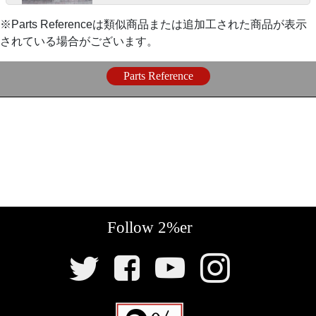
ト
』
『
ユニバーサルメーターステー
』
〇プラスチックの赤ファンネルからアルミに変更、ス
【
ウインカー
】
〇目立ちにくく視認性の高いガソリンタンク左前側に
テンレス製のゴミよけネットのセットです。
マウント。
『
スモールバレットウインカー/クローム
』
『FCR39φ用 マニホールドキット』
〇定番中の定番。チョッパースタイルのウインカー
〇FCRキャブレターをSR400/500にガッチリ固定する
専用アダプターです。
『
ウェルドタブ 4.5mm Sサイズ
』
【
電装
】
〇ハードテールに溶接取り付け。ウインカーベースと
Follow 2%er
して使用です。
『
カスタム電装プレート
』
SNS
リ
〇CDI以外のすべての電装類をエンジンのクランクケ
ン
ース後部に集約しています。車体の左右どちらからで
ク