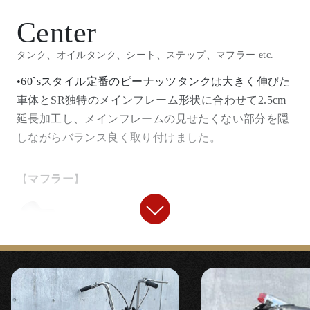
『ワンオフパイプ製作用エキパイフランジセ
◯7/8インチ径では見かけなくなった幅広で鋭角に曲が
ット』
るオーソドックスなエイプバーです。
〇根本の口金に便利な製作キットを使用。ショットガ
ンスタイルのワンオフマフラーです。
『バレルグリップ』
『製作用”ナナメ”リップルパイプ』
『
アマルタイプスロットル
』
◯マフラー中ほどに使用。
【
スイッチ
】
『ローパスバッフル』
『ミニウインカースイッチ カプラーオンキッ
◯高音になりがちな長いドラッグパイプですが特殊構
ト （‘85～00）』
造の『ローパスバッフル』を仕込み耳障りな高音のカ
ットとトルクアップ効果を両立させています。
〇カプラーオンでカンタン取り付けのミニウインカー