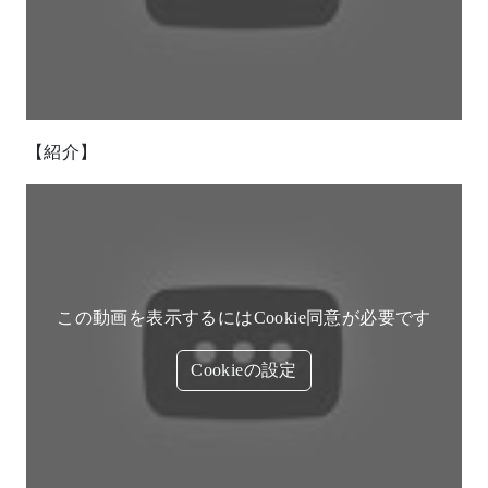
Cookieの設定
Custom List