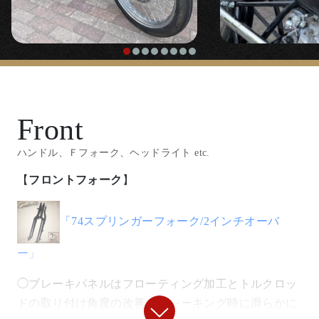
ー」
◯ブレーキパネルはフローティング加工とトルクロッ
ドの取り付け角度の改善でブレーキング時に滑らかに
沈み込むように設定しています。
『74スプリンガー用ドラムブレーキパネル』
〇ブレーキング時にフロントフォークを沈み込ませる
ために必要なフローティング加工済みのブレーキパネ
ル。
【
フロントホイール
】
『
フロント21インチキット
』