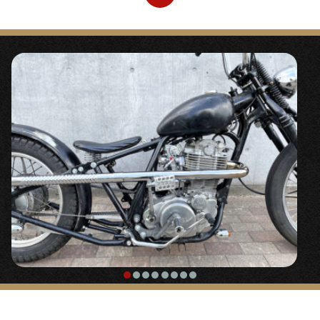
〇細幅、大径化、シャープなスタイルになるホイール
キット。60‘ｓスタイル定番の組み合わせです。
【
ヘッドライト
】
Center
「
5.75インチ サイドマウントヘッドライト
」
タンク、オイルタンク、シート、ステップ、マフラー etc.
•60`sスタイル定番のピーナッツタンクは大きく伸びた
「
74スプリンガー用サイドマウントライトス
車体とSR独特のメインフレーム形状に合わせて2.5cm
延長加工し、メインフレームの見せたくない部分を隠
テー
」
しながらバランス良く取り付けました。
【
ハンドル/ハンドル周り
】
【
マフラー
】
「
スタンダードエイプバー
」