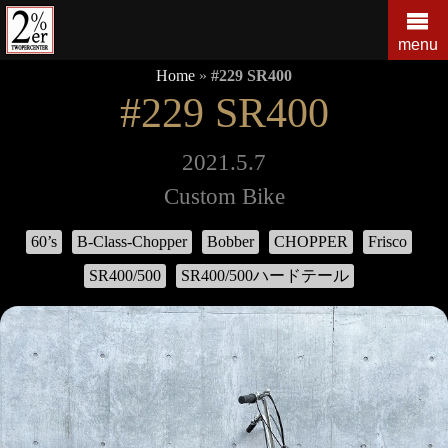
コ
ン
menu
テ
Home
»
#229 SR400
ン
#229 SR400
ツ
の
を
2021.5.7
ス
Custom Bike
キ
ッ
60’s
B-Class-Chopper
Bobber
CHOPPER
Frisco
プ
す
SR400/500
SR400/500ハードテール
る