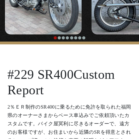
2％ＥＲ制作のSR400に乗るために免許を取られた福岡
県のオーナーさまからベース車込みでご依頼頂いたカ
スタムです。バイク屋冥利に尽きるオーダーで、遠方
のお客様ですが、お住まいから近隣のSRを得意とされ
るショップ様へのご挨拶や車両の説明などのアフター
サポートも含めて受付、ＬＩＮＥで何度となくやり取
りしながらご要望通りの車体に仕上げさせていただき
ました。
長身オーナー様の体格に合わせて新規立ち上げの
「18cmロングハードテールキット」、「
エイプバ
ー
」、「
ミッドハイステップキット
」を使いゆったり
したポジションで乗っていただけるように設計した大
柄な車体に、スプリンガーフォークやＦ21インチ、Ｆ
ＣＲキャブレター化などフルカスタムで仕上げさせて
もらいました。