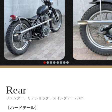
スイッチ
【
ステップ
】
Rear
（年式違い、小型のヘッドライトには加工取付してい
ます）
『
ミッドハイステップキット/パーカライズ
』
フェンダー、リアショック、スイングアーム etc.
【
ハードテール
】
〇カッコいい乗車姿勢、極端に疲れにくくなるポジシ
『
ハンドルロックウェルドオンキット
』
ョンの2％ERのカスタムに欠かせないステップキット
『
”リジットライン”ボルトオンハードテール
です。
〇目立ちにくく操作しやすいスプリンガーステム下部
キット
』（18cmロング 、ロングフォーク用 受注販
に溶接取り付けで新設しています。
売）
【
シート
】
〇身長175cm以上の方へ特にオススメする新設計のハ
『
ロックデコンプレバー
』
『
ナローベイツレプリカソロシート
』
ードテールキット。その名の通りのボルト/ナットによ
る脱着式。純正フレームのシートレールを造りなおし
投
てリジットライン化します。車検時やスタイル変更時
〇よりハンドル周りをシンプルにするエンジン直づけ
〇フラットベースで細幅のソロ/ピリオンパッド。ビニ
Previous
稿
にスイングアーム/リアショック仕様に戻すことができ
のデコンプレバー。
ールレザーながら雰囲気の良いシートです。スプリン
#228 SR400
ナ
ます。
グの入力位置変更と取り付け角度の設定で、一般的な