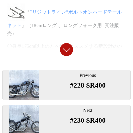
ビ
日本人体形では底づきしにくく疲れにくい位置です。
【
ウインカー
】
ゲ
【
リアタイヤ
】
ー
Next
『
溶接用ナット非貫通 M8
』
『
スモールバレットウインカー/クローム
』
シ
◯ノーマル18インチのリアホイールには当時の雰囲気
#230 SR400
ョ
を再現できるピレリＭＴ53レプリカタイヤをセレク
〇シートスプリングの受けとしてフレーム側に溶接し
ン
〇定番中の定番。チョッパースタイルのウインカー。
ト。
て使用。
※Parts Referenceは類似商品または追加工された商品が表示
『
ボトムマウントウインカーステー
』
されている場合がございます。
【
リアフェンダー
】
【
キャブレター
】
Parts Reference
〇M10ミリのウインカーをフレームボトムに取り付け
「
5インチ アルミセンターリブフェンダー」
『
FCRキャブレター
』
るステー。
◯裏面に効果的な補強を施し安全に6点マウント。
〇遅いSRが激変します。鋭く伸びやかな加速で扱いや
【
スピードメーター
】
すいキャブレターです。
【
テールランプ
】
『
60φ機械式スピードメーター
』
『
アルミファンネル/ファンネルネットセッ
「
台座つきルーカステールランプ
」