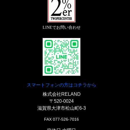
も両手でアクセスでき整備性良好、車検の際スイング
アーム仕様に戻しても組み替える必要は一切ありませ
ん。
LINEでお問い合わせ
『
カスタムイグニッションスイッチ ウェルド
オンキット
』
〇もともとはトップブリッジについているメインキー
は乗車しながらでも操作しやすいシート左下に溶接取
り付け。
スマートフォンの方はコチラから
株式会社RELAND
【
キックペダル
】
〒520-0024
滋賀県大津市松山町6-3
「
HWZNドリルドキックペダル
」
FAX 077-526-7016