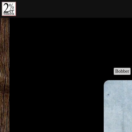
コ
ン
テ
ン
ツ
の
を
ス
キ
ッ
Bobber
プ
す
る