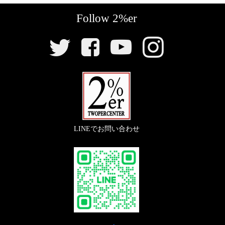
【
駆動系
】
Follow 2%er
SNS
『
フロントスプロケット 428-19
』
リ
ン
〇スチール製で耐久性の高いリプレイススプロケッ
ク
ト。
LINEでお問い合わせ