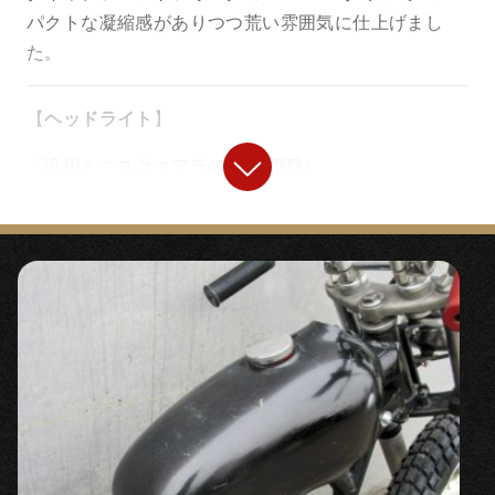
パクトな凝縮感がありつつ荒い雰囲気に仕上げまし
た。
【
ヘッドライト
】
「汎用ミニスクエアライト」(廃盤)
類似商品はこちら↓
「
ミニスクエアヘッドライト ガラスレン
ズ
」
【
ハンドル/ハンドル周り
】
◯ワンオフハンドル。レーサーとチョッパーのスタイ
ルをミックスし、2％ＥＲ風味をプラスしました。