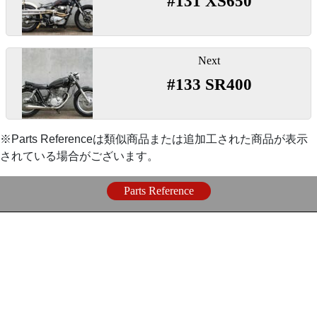
#131 XS650
ナ
◯テールランプは持ち込み頂いたものを取りつけさせ
ビ
〇穴径を拡大しラバーマウント仕様に変更し非貫通ナ
ていただきました。
ゲ
ットを保持。
ー
Next
【
駆動系
】
シ
『
ウェルドタブ4.5mm Lサイズ
』
#133 SR400
ョ
『
リアスプロケット 428-56
』
ン
〇ガスタンク後部取り付けに使用。こちらも穴径を拡
※Parts Referenceは類似商品または追加工された商品が表示
大しラバーマント可して使用しています。
〇スチール製で耐久性の高いスプロケット。
されている場合がございます。
【
エンジン周り
】
Parts Reference
『
ブリーザーフィルター
』
〇純正エアクリーナー取り外しの際に必要なフィルタ
ーキット。