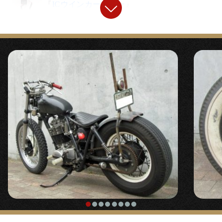
『
ICウインカーリレー
』
〇目立ちにくく視認性の高いガソリンタンク左前側に
マウント。
〇LEDウインカーにも難なく使える1～150ワット対応
のワイドレンジウインカーリレー。純正リレーにリプ
ロとしても使用できます。
『
カスタムイグニッションスイッチ ウェルド
オンキット
』
〇もともとはトップブリッジについているメインキー
は乗車しながらでも操作しやすいシート右下に溶接取
り付け。
【
ガソリンタンク取り付け
】
◯ガスタンクはヤマハのミニトレを加工流用。安全な