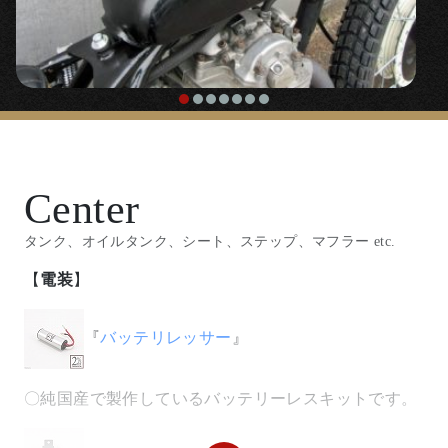
「
ハンドルポストオフセットカラー
」
◯ハンドルポストオフセットカラーでドッグボーンラ
イザーを内寄せにし、焼いて曲げっぱなしの継ぎはぎ
ハンドルセット。ハンドルからシート幅が狭くなりが
ちなボバースタイルのＳＲですが、前出しドッグボー
Center
ンのおかげで快適なポジションとなっています。
タンク、オイルタンク、シート、ステップ、マフラー etc.
【
スピードメーター
】
【
電装
】
『
60φ機械式スピードメーター
』
『
バッテリレッサー
』
〇純国産で製作しているバッテリーレスキットです。
『
ユニバーサルメーターステー
』