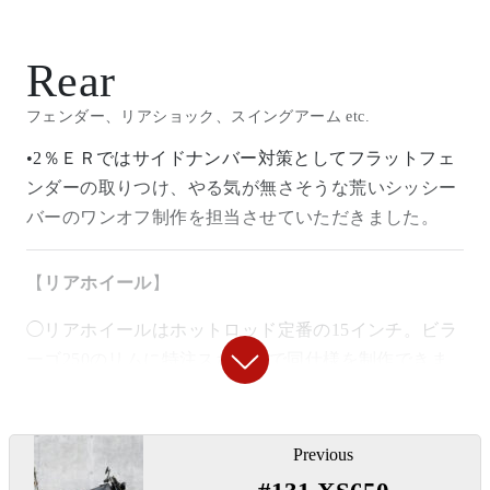
3点ラバーマウントで取り付けしています。ＳＲ
400/500には深く被せることが多いミニトレタンクです
が、この車輌は軽快な雰囲気を出すためにフロント側
Rear
をすこし浮かせ気味に取りつけしました。
フェンダー、リアショック、スイングアーム etc.
◯オイルフィルターカバーには「
ＳＴＵＤＩＯ ＦＲ
•2％ＥＲではサイドナンバー対策としてフラットフェ
ＥＥ
」のアイアンクロスオーナメント。貼り付けるだ
ンダーの取りつけ、やる気が無さそうな荒いシッシー
けのカンタン取りつけで、車体の悪っぽく仕上がりま
バーのワンオフ制作を担当させていただきました。
す。
【
リアホイール
】
『
溶接用ナット非貫通 M8
』
◯リアホイールはホットロッド定番の15インチ。ビラ
ーゴ250のリムに特注スポークで同仕様を制作できま
〇ガソリンタンク本体に穴をあけて差し込み溶接。非
す。
貫通なので漏れません。前側に使用。
投
『
ウェルドタブ4.5mm Mサイズ
』
【テールランプ】
Previous
稿