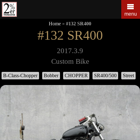
コ
ン
menu
テ
Home
»
#132 SR400
ン
#132 SR400
ツ
の
を
2017.3.9
ス
Custom Bike
キ
ッ
B-Class-Chopper
Bobber
CHOPPER
SR400/500
Street
プ
す
る