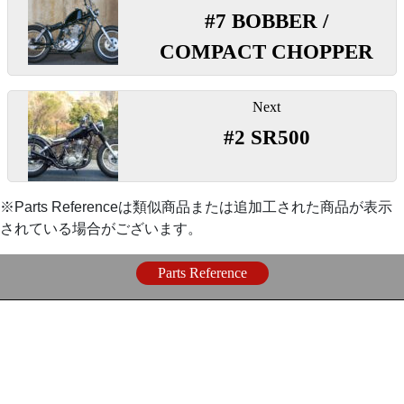
稿
#7 BOBBER /
ナ
【
ロとしても使用できます。
スピードメーター
】
プ
」
ビ
COMPACT CHOPPER
◯見た目に大きなアクセントになるリアホイール。ホ
ゲ
『
『
60φ機械式スピードメーター
バッテリレッサー
』
』
イールハブはドリルド、ドラムパネルはダミーエアス
ー
Next
クープ加工。
シ
〇純国産で製作しているバッテリーレスキットです。
#2 SR500
ョ
『
ユニバーサルメーターステー
』
ン
【
リアタイヤ
】
『
カスタムイグニッションスイッチ ウェルド
〇目立ちにくく視認性の高いガソリンタンク左前側に
※Parts Referenceは類似商品または追加工された商品が表示
『
LOADSTAR4.50-18
』
マウント。
オンキット
』
されている場合がございます。
〇乗車しながらでも操作しやすいシート左下に溶接取
Parts Reference
〇ビンテージスタイル定番のスイカパターン。高さ、
り付け。
ボリュームのあるリアタイヤです。
【
エンジン周り
】
【
リアフェンダー
】
『
ブリーザーフィルター
』