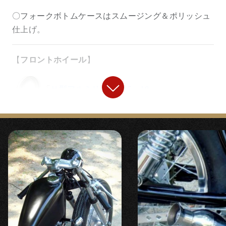
〇フォークボトムケースはスムージング＆ポリッシュ
仕上げ。
【
フロントホイール
】
「
Ｈ型アルミリム 2.15 – 18
」
◯精度の高いＲＫ。ノーマルリムよりリム幅ワンサイ
ズアップで剛性アップとともに高いアクセント効果が
あります。
【
フロントタイヤ
】
『
LOADSTAR4.00-18
』