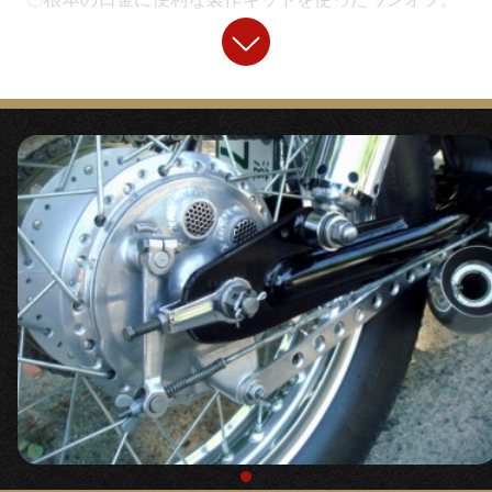
「
エースバー Type1
」
『汎用ステンレストランペットマフラー』
◯極端にシンプルですが垂れ角、バーの長さなど正統
〇国内生産の高品質ステンレス製マフラー。
派カフェレーサースタイルには最高のハンドルです。
【
ガソリンタンク取り付け
】
『
アマルタイプスロットル
』
「製作用ナロースポーツスタータンク」
『
スロットルワイヤー900ミリ
』
『
溶接用ナット非貫通 M8
』
『
ブレーキワイヤーSTD
』
〇ガソリンタンク本体に穴をあけて差し込み溶接。非
貫通なので漏れません。左右に使用。
『
クラッチワイヤーSTD
』