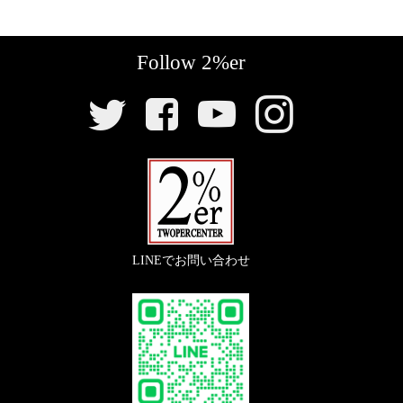
『
プレーンアルミフェンダー リア用
』
〇純正エアクリーナー取り外しの際に必要なフィルタ
◯ビンテージブリティッシュバイク（トライアンフや
Follow 2%er
ーキットです。
BSAなど）と同スペックの汎用アルミフェンダー。
SNS
リ
【
駆動系
】
【
リアウインカー
】
ン
ク
『
フロントスプロケット 428-19
』
『
スモールバレットウインカー/クローム
』
〇スチール製で耐久性の高いリプレイススプロケッ
〇定番中の定番。チョッパースタイルのウインカー。
ト。
LINEでお問い合わせ
【
駆動系
】
『
リアスプロケット 428-56
』
〇安価で耐久性のあるリプレイススプロケット。