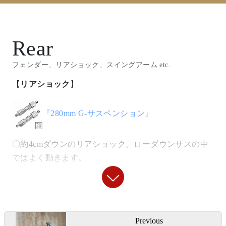
『
ウェルドタブ4.5mm Mサイズ
』
〇シンプルなスロットルに各ケーブルを使用していま
〇穴径を拡大しラバーマウント仕様に変更し非貫通ナ
す。
Rear
ットを保持。左右に使用。
フェンダー、リアショック、スイングアーム etc.
『
ロックデコンプレバー
』
『
ウェルドタブ4.5mm Lサイズ
』
【
リアショック
】
〇よりハンドル周りをシンプルにするエンジン直づけ
〇ガスタンク後部取り付けに使用。こちらも穴径を拡
『280mm G-サスペンション』
のデコンプレバー。（車両のものは旧型）
大しラバーマント化して使用しています。
〇約4cmダウンのリアショック。ローダウンサスの中
【
フロントウインカー
】
【
電装
】
ではよく動きます。
『
スモールバレットウインカー/クローム
』
『
ICウインカーリレー
』
【
リアホイール
】
〇定番中の定番。チョッパースタイルのウインカー。
〇LEDウインカーにも難なく使える1～150ワット対応
投
「
18インチＨ型アルミリム ワンサイズアッ
Previous
のワイドレンジウインカーリレー。純正リレーにリプ