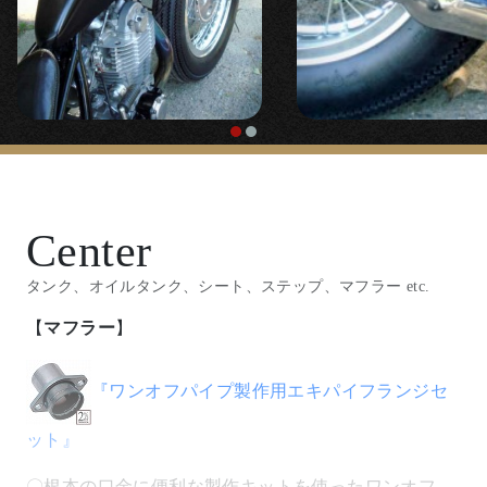
〇定番のスイカパターン、高さのあるビンテージスタ
イルタイヤ。
【
ヘッドライト
】
『5.75インチベーツライト ブラックボディー/
クロームリム』
Center
タンク、オイルタンク、シート、ステップ、マフラー etc.
『
ボトムマウントライトステー
』
【
マフラー
】
〇SRの車格、フォーク幅に良く似合う定番のヘッドラ
イト。低く車体側に寄せてマウントするヘッドライト
『ワンオフパイプ製作用エキパイフランジセ
ステーで取り付けです。
ット』
【
ハンドル/ハンドル周り
】
〇根本の口金に便利な製作キットを使ったワンオフ。