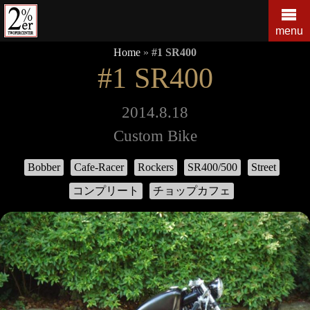
コ
ン
menu
テ
Home
»
#1 SR400
ン
#1 SR400
ツ
の
を
2014.8.18
ス
Custom Bike
キ
ッ
Bobber
Cafe-Racer
Rockers
SR400/500
Street
プ
す
コンプリート
チョップカフェ
る