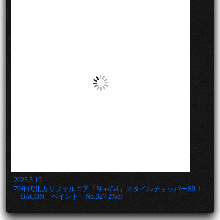
2025.3.19
70年代北カリフォルニア「Nor-Cal」スタイルチョッパーSR！
「BACON」ペイント No.327 2%er