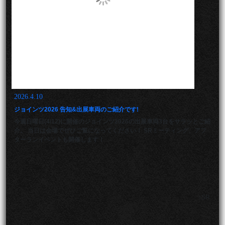
2026.4.10
ジョインツ2026 告知&出展車両のご紹介です!
今週日曜日(4/12)に開催のジョインツ2026の出展車両3台をサラッとご紹
介。
当日は会場でぜひご覧になってください！
SRミーティング、アフ
ターランイベントも開催します！
↑SR