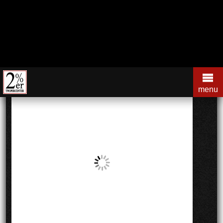
コ
ン
menu
テ
Home
»
news
ン
NEWS
ツ
の
を
ス
キ
ッ
プ
す
る