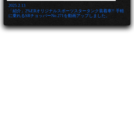
2025.2.13
「紹介」2%ERオリジナルスポーツスタータンク装着車!! 手軽
に乗れるSRチョッパーNo.271を動画アップしました。