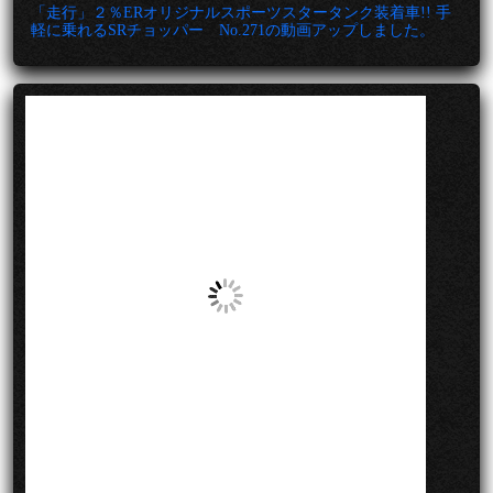
「走行」２％ERオリジナルスポーツスタータンク装着車!! 手
軽に乗れるSRチョッパー No.271の動画アップしました。