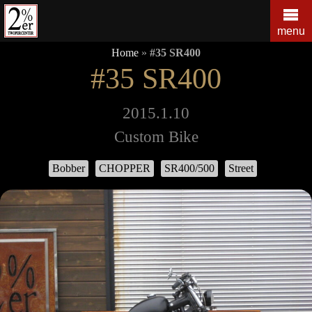
コ
ン
menu
テ
Home
»
#35 SR400
ン
#35 SR400
ツ
の
を
2015.1.10
ス
Custom Bike
キ
ッ
Bobber
CHOPPER
SR400/500
Street
プ
す
る