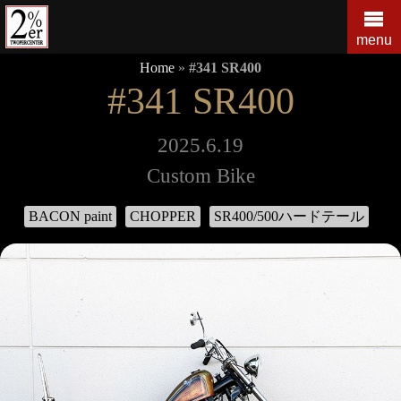
コ
ン
menu
テ
Home
»
#341 SR400
ン
#341 SR400
ツ
の
を
2025.6.19
ス
Custom Bike
キ
ッ
BACON paint
CHOPPER
SR400/500ハードテール
プ
す
る