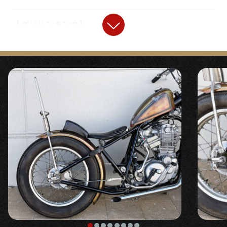
【
ガソリンタンク
】
【
フロントタイヤ
】
『
カスタムフレーム用ナロースポーツスター
『SHINKO flute 3.00-18』
￥12,800
タンク イージーキット
』￥79,200
〇縦ミゾデザインのストリートタイヤ。ロングフォー
〇ほぼ見えないマウントステーで2%ERがSRに似合う
ク化時など重くなりがちなハンドリングを軽く補正し
ベストな位置に設計したボルトオンスポーツスタータ
ます。小径で丸みのある3.00サイズです。
ンク。
【
ヘッドライト
】
【
ステップ
】
『5.75インチベイツライト HSタイプ クロー
『
ミッドハイステップキット/パーカライズ
』
ム』
￥10,500
￥64,500
〇ライト内にハーネスやカプラーを多数収納できるカ