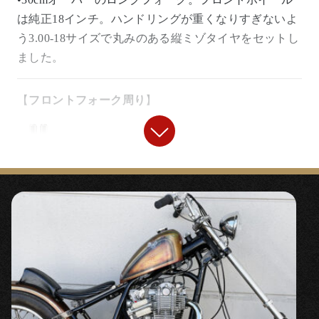
は純正18インチ。ハンドリングが重くなりすぎないよ
う3.00-18サイズで丸みのある縦ミゾタイヤをセットし
ました。
【
フロントフォーク周り
】
『
15cmロングフォークジョイント
』￥17,800
〇高品質なステンレス製のフォークジョイント。
『
15cmロング インナーチューブ
』￥62,000
〇より安全にフロントを伸ばすことができるフォーク
チューブキット。