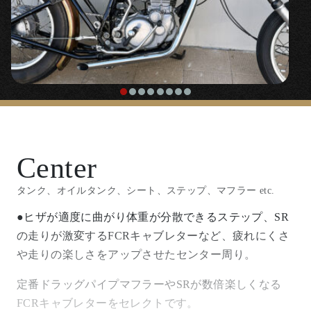
『
チークバー
』￥17,500
〇延長したフォークのワンテンポ遅れがちなハンドリ
ングを補正するのに効果絶大なスタビライザーです。
『フロントフォークダストシール』
￥2,400
〇ごくシンプルなダストシール。ロングフォーク化時
Center
に使えなくなる純正フォークブーツの代替品としても
使用できます。
タンク、オイルタンク、シート、ステップ、マフラー etc.
●ヒザが適度に曲がり体重が分散できるステップ、SR
『溶接用サイドスタンド延長プレート』
の走りが激変するFCRキャブレターなど、疲れにくさ
や走りの楽しさをアップさせたセンター周り。
￥3,200
定番ドラッグパイプマフラーやSRが数倍楽しくなる
〇フォークを伸ばし傾きすぎるサイドスタンドを延長
FCRキャブレターをセレクトです。
するためのプレート。溶接加工が必要です。