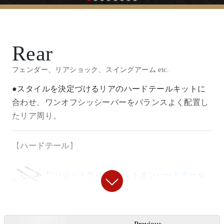
〇カッコいい乗車姿勢、極端に疲れにくくなるポジシ
スタム車専用ハーネスストレージタイプのベーツライ
ョンの2％ERのカスタムに欠かせないステップキット
トです。
です。
Rear
『
ボトムマウントライトステーⅡ
』￥2,400
【
シート
】
フェンダー、リアショック、スイングアーム etc.
〇程よい高さ、突き出し量でチョッパースタイルにも
●スタイルを決定づけるリアのハードテールキットに
『
ナローベイツレプリカ ソロシート/ピリオン
良く似合うヘッドライトステー。(
セットはこち
）
合わせ、ワンオフシッシーバーをバランスよく配置し
パッドセット
』￥26,500
たリア周り。
【
ハンドル/ハンドル周り
】
〇フラットベースで細幅のソロ/ピリオンパッド。ビニ
【
ハードテール
】
ールレザーながら雰囲気の良いシートです。スプリン
『STDロボットハンドル 7/8インチ 22.2mm
グの入力位置変更と角度の設定、ピリオンパッドの取
用』
￥18,000
り付け位置は2％ER独自の疲れにくい設定です。
『
”リジットライン”ボルトオンハードテール
〇2%ERのこだわりのスタンダードなZバー
キット 13cmロング
』￥78,000
『ナローベイツレプリカソロシート専用 2イ
投
〇その名の通りのボルト/ナットによる脱着式ハードテ
『バレルグリップ』
￥1,500