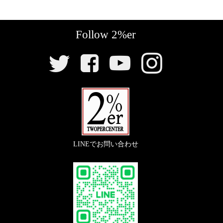
【
スイッチ
】
『ナンバープレート補強アルミバックプレー
『
FCRキャブレター
』￥71,000
Follow 2%er
『ミニウインカースイッチ カプラーオンキッ
ト』
￥1,500
SNS
〇遅いSRが激変します。鋭く伸びやかな加速で扱いや
リ
ト （‘85～00）』
￥3,950
〇両面テープで貼り付けタイプの極端にシンプルなバ
すいキャブレターです。
ン
ックプレート。高い耐久性の2mm厚のアルミ製です。
〇カプラーオンでカンタン取り付けのミニウインカー
ク
『FCRキャブレター用 ファンネルネット』
スイッチ
【
リアウインカー
】
（年式違い、小型のヘッドライトには加工取付してい
￥3,900
ます）
『公認スタービーンズウインカー/ブラック
LINEでお問い合わせ
〇ボディーとファンネルの間に挟み込むステンレス製
のゴミよけネットのセットです。
2p』
￥7,975
『
ハンドルロックウェルドオンキット
』
〇世界最小級サイズEマークつき公認、車検OKの超小
『FCR39φ用 マニホールドキット』
￥12,000
￥4,200-
型ウインカー。
〇目立ちにくく操作しやすいステム下部に溶接取り付
〇FCRキャブレターをSR400/500にガッチリ固定する