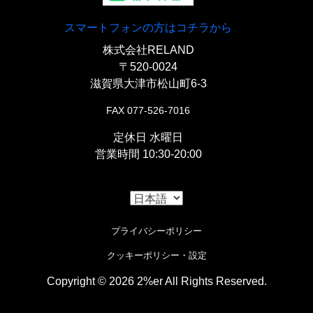
『ウインカーステー用ウェルドタブAタイ
けで新設しています。
専用アダプターです。
スマートフォンの方はコチラから
プ』
￥2,200
株式会社RELAND
【
電装
】
『
ロックデコンプレバー
』￥4,500-
〒520-0024
〇～6mm取り付けウインカー用溶接ステー。
滋賀県大津市松山町6-3
『
カスタム電装プレート
』￥4,200
〇よりハンドル周りをシンプルにするエンジン直づけ
【
駆動系
】
FAX 077-526-7016
のデコンプレバー。
〇CDI以外のすべての電装類をエンジンのクランクケ
定休日 水曜日
『
リアスプロケット 428-56
』￥4,800
営業時間 10:30-20:00
ース後部に集約しています。車体の左右どちらからで
【
フロントウインカー
】
も両手でアクセスでき整備性良好、車検の際スイング
〇スチール製で耐久性の高いスプロケット。
アーム仕様に戻しても組み替える必要は一切ありませ
『公認スタービーンズウインカー/ブラック
ん。
プライバシーポリシー
『
428-130L ドライブチェーン
』￥11,603
2p
』￥7,250
『
バッテリレッサー
』￥3,800
クッキーポリシー・設定
〇世界最小級サイズEマークつき公認、車検OKの超小
〇Oリング内蔵のリプレイスドライブチェーン。
Copyright © 2026 2%er All Rights Reserved.
型ウインカー。
〇純国産で製作しているバッテリーレスキットです。
i