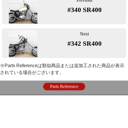
Previous
ンチスプリング コンフォートマウントセット』
稿
ールキット。純正フレームのシートレールを造りなお
￥18,700
#340 SR400
ナ
してリジットライン化します。車検時やスタイル変更
ビ
時にスイングアーム/リアショック仕様に戻すことがで
〇ナローベイツシート専用スプリングマウントのセッ
『
アマルタイプスロットル
』￥4,180-
ゲ
きます。
ト。同封のスプリングオフセットプレートの使用によ
ー
Next
り底づきしやすい2インチスプリングをコシのある仕
◯ハンドル廻りやコントロール類、メーター、イグニ
シ
#342 SR400
様に変更でき乗り心地が大幅にアップします。
【
リアタイヤ
】
ッション関係は2％ER定番のスッキリ処理。
ョ
ン
【
マフラー
】
『
LOADSTAR4.50-18
』￥14,500
『
900mmスロットルケーブル
』￥2,750
※Parts Referenceは類似商品または追加工された商品が表示
されている場合がございます。
『
トルクコーンドラッグパイプマフラー
』
〇ビンテージスタイル定番のスイカパターン。高さ、
『スペシャルトング ブレーキケーブル 600mm
Parts Reference
ボリュームのあるリアタイヤです。
￥42,000
ロング』
￥4,800
〇口金に独自開発したトルクコーンを仕込んだフルエ
【
シッシーバー周り
】
キゾーストマフラーです。
『
100mmロングクラッチケーブル
』￥2,000
『ワンオフシッシーバー』
【
キャブレター
】