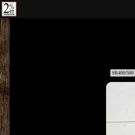
コ
ン
テ
ン
ツ
の
を
ス
キ
ッ
SR400/500
プ
す
る