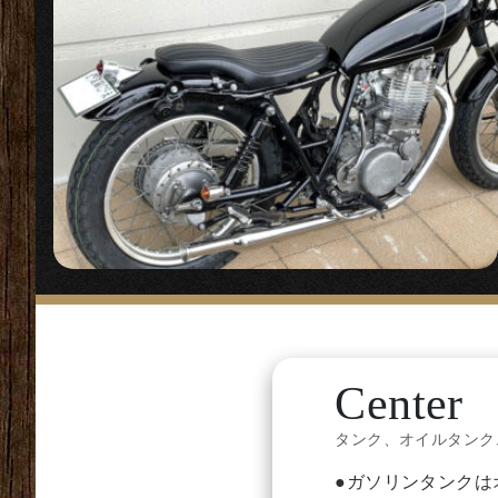
『5.75
『
ボトムマ
〇SRの車格、フォ
ドライトステーで
【
ハンドル/ハンド
『オールド
Center
〇ストリート用に
タンク、オイルタンク、
『ダイヤグ
●ガソリンタンクは