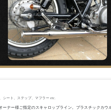
インチベーツライト ブラックボディー/クロームリム』
ウントライトステー
』
ーク幅に良く似合う定番のヘッドライト。低く車体側に寄せ
取り付けです。
ル周り
】
レーサーバー』
リサイズしたショートトラッカーバー
シート、ステップ、マフラー etc.
リップ』
オーナー様ご指定のスキャロップライン。プラスチックカウ