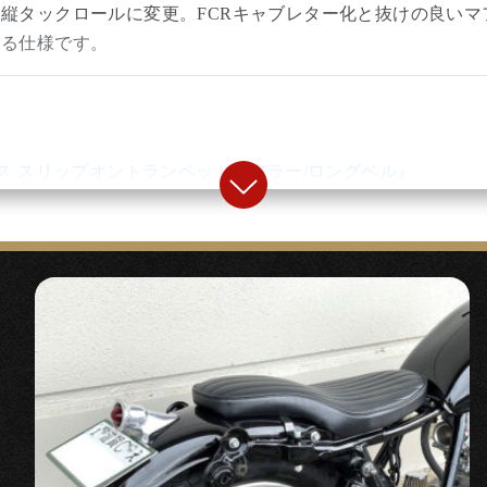
縦タックロールに変更。FCRキャブレター化と抜けの良いマ
なる仕様です。
イプスロットル
』
mスロットルケーブル』
ス スリップオントランペットマフラー/ロングベル
』
ロング クラッチケーブル』
ゾーストパイプにスリップオン装着のクラシカルなトランペッ
イド、高品質なステンレスマフラーです。
カースイッチ カプラーオンキット （‘85～00）』
ブルシート バーチカルロール
』
カンタン取り付けのミニウインカースイッチ
トできるシート。
のヘッドライトには加工取付しています）