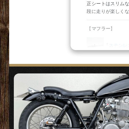
正シートはスリムな
段に走りが楽しく
『
アマルタ
【
マフラー
】
『900m
『
ステンレ
『100mm
〇ノーマルのエキ
こだわり純国産メ
【
スイッチ
】
【
シート
】
『ミニウイン
『
スリムダ
〇カプラーオンで
〇7種類からセレク
（年式違い、小型