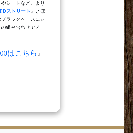
ーやシートなど、より
STDストリート
』とほ
のブラックベースにシ
ーの組み合わせでノー
500はこちら
』