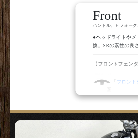
Front
ハンドル、Ｆフォーク、
●ヘッドライトやメ
換。SRの素性の良
【
フロントフェン
『
フロント
〇どんなスタイルに
インです。
【
ヘッドライト
】