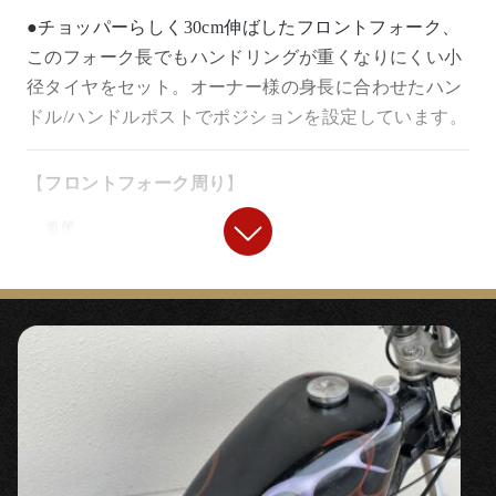
●チョッパーらしく30cm伸ばしたフロントフォーク、
このフォーク長でもハンドリングが重くなりにくい小
径タイヤをセット。オーナー様の身長に合わせたハン
ドル/ハンドルポストでポジションを設定しています。
【
フロントフォーク周り
】
『
15cmロングフォークジョイント
』
〇高品質なステンレス製のフォークジョイント。
『
15cmロング インナーチューブ
』
〇より安全にフロントを伸ばすことができるフォーク
チューブキット。