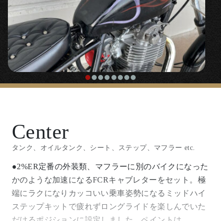
『
チークバー
』
〇延長したフォークのワンテンポ遅れがちなハンドリ
ングを補正するのに効果絶大なスタビライザーです。
『溶接用サイドスタンド延長プレート』
〇フォークを伸ばし傾きすぎるサイドスタンドを延長
Center
するためのプレート。溶接加工が必要です。
タンク、オイルタンク、シート、ステップ、マフラー etc.
【
フロントフェンダー
】
●2%ER定番の外装類、マフラーに別のバイクになった
かのような加速になるFCRキャブレターをセット。極
端にラクになりカッコいい乗車姿勢になるミッドハイ
『
フロントSTDショートフェンダー
』
ステップキットで疲れずロングライドを楽しんでいた
だけるポジションに設定しました。ペイントは