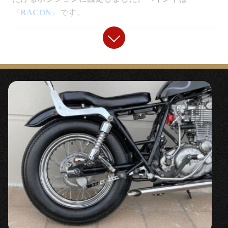
〇どんなスタイルにも似合うショートフェンダー。
『
BACON
』
です。
FRP製ながら純正のように外周にリブが入るデザイン
です。
【
マフラー
】
【
フロントタイヤ
】
『
トルクコーンドラッグパイプマフラー
』
『SHINKO flute 3.00-18』
〇口金に独自開発したトルクコーンを仕込んだフルエ
キゾーストマフラーです。
〇縦ミゾデザインのストリートタイヤ。ロングフォー
ク化時など重くなりがちなハンドリングを軽く補正し
【
ステップ
】
ます。小径で丸みのある3.00サイズです。
『
ミッドハイステップキット/パーカライズ
』
【
ヘッドライト
】
〇カッコいい乗車姿勢、極端に疲れにくくなるポジシ
『
5.75インチベーツライト
』
ョンの2％ERのカスタムに欠かせないステップキット