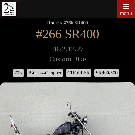
コ
ン
menu
テ
Home
»
#266 SR400
ン
#266 SR400
ツ
の
を
2022.12.27
ス
Custom Bike
キ
ッ
70’s
B-Class-Chopper
CHOPPER
SR400/500
プ
す
る