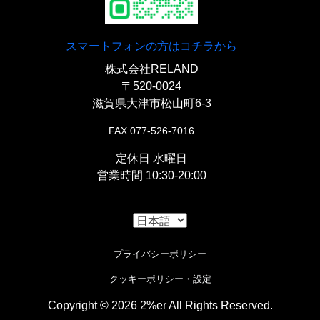
『シッシーバー用ナンバー/テールアダプタ
『スポーツスタータンク』
〇よりハンドル周りをシンプルにするエンジン直づけ
スマートフォンの方はコチラから
ー』
のデコンプレバー。
株式会社RELAND
『
溶接用ナット非貫通 M8
』
〇当社シッシーバー背面にナンバー/テールランプを取
〒520-0024
り付けするアダプター。
【
ウインカー
】
滋賀県大津市松山町6-3
〇ガソリンタンク本体に穴をあけて差し込み溶接。非
FAX 077-526-7016
『ルーカス小テール ナンバーベースセット』
『
スモールバレットウインカー/クローム
』
貫通なので漏れません。左右に使用。
定休日 水曜日
営業時間 10:30-20:00
『
ウェルドタブ4.5mm Mサイズ
』
〇L525タイプ、通称ルーカス小テールと頑丈な3mm厚
〇定番中の定番。チョッパースタイルのウインカー。
のアルミプレートのセット。
『
ボトムマウントウインカーステー
』
〇穴径を拡大しラバーマウント仕様に変更し非貫通ナ
【
リアフェンダー
】
ットを保持。左右に使用。
プライバシーポリシー
〇M10ミリのウインカーをフレームボトムに取り付け
クッキーポリシー・設定
『
リアSTDショートフェンダー
』
『
ウェルドタブ4.5mm Lサイズ
』
るステー。
Copyright © 2026 2%er All Rights Reserved.