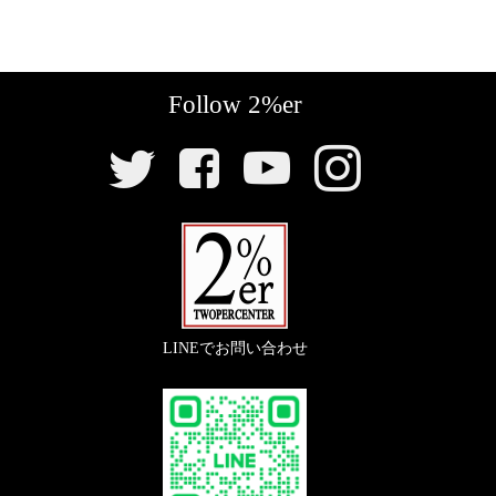
〇約4cmダウンのリアショック。ローダウンサスの中
『
１００mmロングクラッチケーブル
』
〇ハーネス、電装類をまとめやすいシンプルな電装プ
ではよく動きます。（純正チェーンケース取り外し必
レートです。
Follow 2%er
要）
【
スイッチ
】
SNS
『
ICウインカーリレー
』
【
シッシーバー
】
リ
『ミニウインカースイッチ カプラーオンキッ
ン
〇LEDウインカーにも難なく使える1～150ワット対応
『シッシーバー ボルトオンキット（ロン
ク
ト （‘85～00）』
のワイドレンジウインカーリレー。純正リレーにリプ
グ）』
ロとしても使用できます。
〇カプラーオンでカンタン取り付けのミニウインカー
スイッチ
〇SR400/500のサブフレームを自然に隠しながら便利
『
バッテリレッサー
』
LINEでお問い合わせ
なシッシーバーを取り付けするキット。3種類の高さ
（年式違い、小型のヘッドライトには加工取付してい
から選べます。
ます）
〇純国産で製作しているバッテリーレスキット。
【
テールランプ/ナンバープレート
】
【
ガソリンタンク取り付け
】
『
ロックデコンプレバー
』