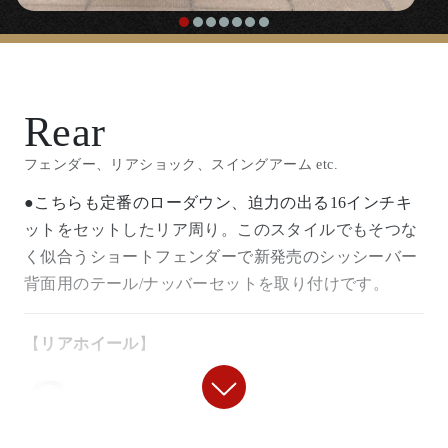
です。
〇SRの車格、フォーク幅に良く似合い違和感なく装着
できるヘッドライト。
【
キャブレター
】
『
ボトムマウントライトステーⅡ
』
Rear
『
FCRキャブレター
』
フェンダー、リアショック、スイングアーム etc.
〇程よい高さ、突き出し量でチョッパースタイルにも
〇遅いSRの走りが激変します。鋭く伸びやかな加速で
良く似合うヘッドライトステー。(
セットはこちら
）
●こちらも定番のローダウン、迫力の出る16インチキ
始動性も良好、扱いやすいキャブレターです。
ットをセットしたリア周り。このスタイルでもそつな
【
く似合うショートフェンダーで新発売のシッシーバー
ハンドル/ハンドル周り
】
『
FCR39φ用 マニホールドキット
』
背面用のテール/ナッバーセットを取り付けです。
『ナロードラッグバーハンドル』
〇FCRキャブレターをSR400/500にガッチリ固定する
【
リアホイール
】
専用アダプターです。
〇クランプ部分を短く設定したナローなフラットハン
『
リア16インチキット
』
ドル。
『FCRキャブレター用 ファンネルネット』