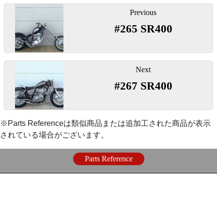
投
『フランダースレプリカライザー 4インチ』
〇一般的なハーレーと同サイズになり迫力が出るキッ
Previous
稿
〇スムーズな吸気抵抗のままエンジンの大ダメージに
ト。
#265 SR400
ナ
なり得るゴミ避けのネットです。
〇当時の雰囲気そのままにステンレスで製作された使
ビ
『
LOADSTAR 5.00-16
』
いやすい高さのハンドルポスト。
ゲ
【
シート
】
ー
Next
『チョッパーグリップ』
〇定番のビンテージスタイルタイヤ。
シ
#267 SR400
『オールドスクールダブルシート』
ョ
ン
『
ドリルドプレートトルクロッド
』
『
アマルタイプスロットル
』
〇量産品では表現しにくいボタンダウン、厚めのウレ
※Parts Referenceは類似商品または追加工された商品が表示
タンながらスタイリッシュに見えるデザインなど
されている場合がございます。
〇幅広になったタイヤとの干渉を避けるドリルドデザ
2%ERのノーマルフレームカスタムの定番シートで
インのトルクロッドです。
『
800mmスロットルケーブル
』
す。
Parts Reference
【
リアショック
】
【
電装
】
『
スペシャルロングブレーキケーブル400mm
『280mm G-サスペンション/クローム』
ロング
』
『
ブラットスタイル電装プレート
』