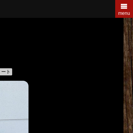
menu
リート