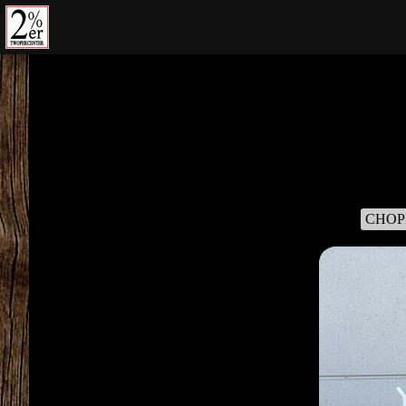
コ
ン
テ
ン
ツ
の
を
ス
キ
ッ
CHOP
プ
す
る