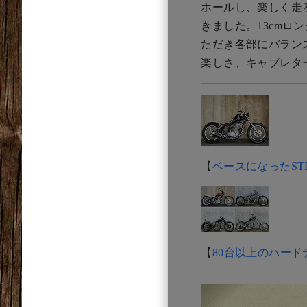
ホールし、楽しく走
きました。13cmロ
ただき各部にバラン
楽しさ、キャブレタ
【
ベースになったS
【
80台以上のハー